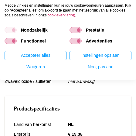
Lactose
niet aanwezig
Met de vinkjes en instellingen kun je jouw cookievoorkeuren aanpassen. Klik
Lupine
niet aanwezig
op “Accepteer alles” om akkoord te gaan met het gebruik van alle cookies,
zoals beschreven in onze
cookieverklaring
.
Mosterd
niet aanwezig
Noten
niet aanwezig
Noodzakelijk
Prestatie
Schaaldieren
niet aanwezig
Selderij
niet aanwezig
Functioneel
Advertenties
Sesam
niet aanwezig
Accepteer alles
Instellingen opslaan
Soja
aanwezig
Vis
niet aanwezig
Weigeren
Nee, pas aan
Weekdieren
niet aanwezig
Zwaveldioxide / sulfieten
niet aanwezig
Productspecificaties
Land van herkomst
NL
Literprijs
€ 19,38