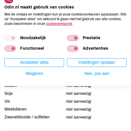
Allergenen
Odin.nl maakt gebruik van cookies
Met de vinkjes en instellingen kun je jouw cookievoorkeuren aanpassen. Klik
Aardnoten
niet aanwezig
op “Accepteer alles” om akkoord te gaan met het gebruik van alle cookies,
zoals beschreven in onze
cookieverklaring
.
Ei
niet aanwezig
Gluten
niet aanwezig
Noodzakelijk
Prestatie
Lactose
niet aanwezig
Lupine
niet aanwezig
Functioneel
Advertenties
Mosterd
niet aanwezig
Accepteer alles
Instellingen opslaan
Noten
niet aanwezig
Schaaldieren
niet aanwezig
Weigeren
Nee, pas aan
Selderij
niet aanwezig
Sesam
niet aanwezig
Soja
niet aanwezig
Vis
niet aanwezig
Weekdieren
niet aanwezig
Zwaveldioxide / sulfieten
niet aanwezig