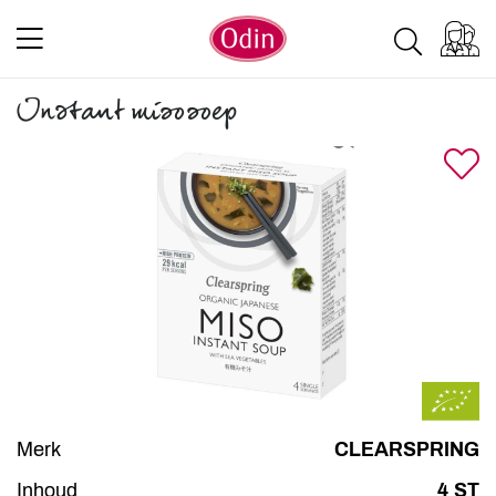
Instant misosoep
Merk
CLEARSPRING
Inhoud
4 ST