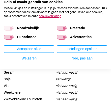
Odin.nl maakt gebruik van cookies
Allergenen
Met de vinkjes en instellingen kun je jouw cookievoorkeuren aanpassen. Klik
op “Accepteer alles” om akkoord te gaan met het gebruik van alle cookies,
Aardnoten
niet aanwezig
zoals beschreven in onze
cookieverklaring
.
Ei
niet aanwezig
Gluten
kan bevatten
Noodzakelijk
Prestatie
Lactose
niet aanwezig
Functioneel
Advertenties
Lupine
niet aanwezig
Mosterd
niet aanwezig
Accepteer alles
Instellingen opslaan
Noten
niet aanwezig
Weigeren
Nee, pas aan
Schaaldieren
niet aanwezig
Selderij
niet aanwezig
Sesam
niet aanwezig
Soja
aanwezig
Vis
niet aanwezig
Weekdieren
niet aanwezig
Zwaveldioxide / sulfieten
niet aanwezig