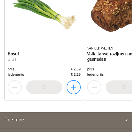
VAN DER WESTEN
Bosui
Volk. tarwe rozijnen-
gesneden
1 ST
800 GR
prijs
€ 2,59
prijs
ledenprijs
€ 2,25
ledenprijs
Doe mee