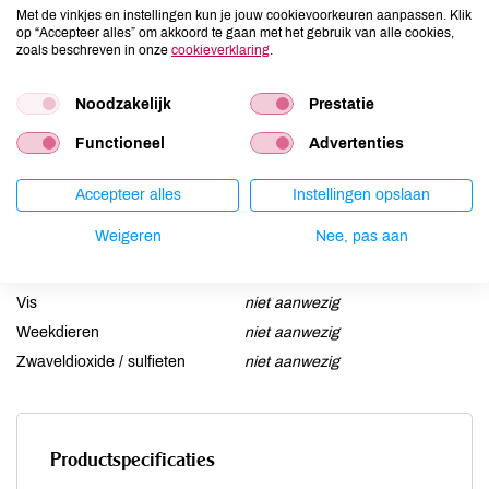
Ei
niet aanwezig
Met de vinkjes en instellingen kun je jouw cookievoorkeuren aanpassen. Klik
op “Accepteer alles” om akkoord te gaan met het gebruik van alle cookies,
Gluten
niet aanwezig
zoals beschreven in onze
cookieverklaring
.
Lactose
niet aanwezig
Lupine
niet aanwezig
Noodzakelijk
Prestatie
Mosterd
niet aanwezig
Functioneel
Advertenties
Noten
niet aanwezig
Schaaldieren
niet aanwezig
Accepteer alles
Instellingen opslaan
Selderij
niet aanwezig
Weigeren
Nee, pas aan
Sesam
niet aanwezig
Soja
niet aanwezig
Vis
niet aanwezig
Weekdieren
niet aanwezig
Zwaveldioxide / sulfieten
niet aanwezig
Productspecificaties