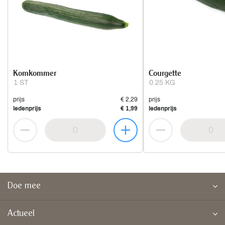
Komkommer
Courgette
1 ST
0.25 KG
prijs
€ 2,29
prijs
ledenprijs
€ 1,99
ledenprijs
Doe mee
Actueel