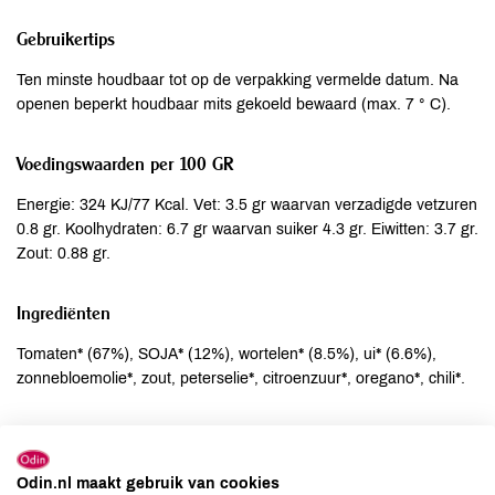
Gebruikertips
Ten minste houdbaar tot op de verpakking vermelde datum. Na
openen beperkt houdbaar mits gekoeld bewaard (max. 7 ° C).
Voedingswaarden per 100 GR
Energie: 324 KJ/77 Kcal. Vet: 3.5 gr waarvan verzadigde vetzuren
0.8 gr. Koolhydraten: 6.7 gr waarvan suiker 4.3 gr. Eiwitten: 3.7 gr.
Zout: 0.88 gr.
Ingrediënten
Tomaten* (67%), SOJA* (12%), wortelen* (8.5%), ui* (6.6%),
zonnebloemolie*, zout, peterselie*, citroenzuur*, oregano*, chili*.
Allergenen
Aardnoten
niet aanwezig
Odin.nl maakt gebruik van cookies