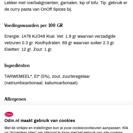
Lekker met roerbakgroenten, garnalen, kip of tofu. Tip: gebruik er
de curry pasta van OnOff Spices bij.
Voedingswaarden per 100 GR
Energie: 1478 KJ/349 Kcal. Vet: 1.9 gr waarvan verzadigde
vetzuren 0.3 gr. Koolhydraten: 69 gr waarvan suiker 2.3 gr.
Eiwitten: 12 gr. Zout: 1 gr.
Ingrediënten
TARWEMEEL*, EI* (5%), zout, zuurteregelaar
(natriumbicarbonaat, kaliumcarbonaat).
Allergenen
Aardnoten
niet aanwezig
Ei
aanwezig
Odin.nl maakt gebruik van cookies
Gluten
aanwezig
Met de vinkjes en instellingen kun je jouw cookievoorkeuren aanpassen. Klik
op “Accepteer alles” om akkoord te gaan met het gebruik van alle cookies,