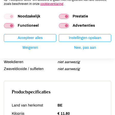
Lactose
kan bevatten
zoals beschreven in onze
cookieverklaring
.
Lupine
kan bevatten
Mosterd
kan bevatten
Noodzakelijk
Prestatie
Noten
niet aanwezig
Functioneel
Advertenties
Schaaldieren
niet aanwezig
Selderij
niet aanwezig
Accepteer alles
Instellingen opslaan
Sesam
kan bevatten
Weigeren
Nee, pas aan
Soja
kan bevatten
Vis
niet aanwezig
Weekdieren
niet aanwezig
Zwaveldioxide / sulfieten
niet aanwezig
Productspecificaties
Land van herkomst
BE
Kiloprijs
€ 11,80