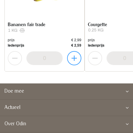
Bananen fair trade
Courgette
0.25 KG
1 KG
prijs
€ 2,99
prijs
ledenprijs
€ 2,59
ledenprijs
Doe mee
Actueel
Over Odin