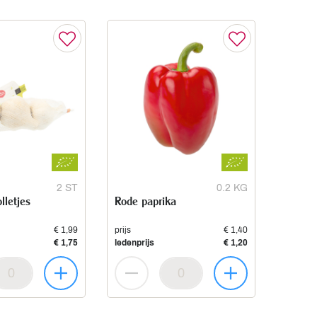
2 ST
0.2 KG
lletjes
Rode paprika
€ 1,99
prijs
€ 1,40
€ 1,75
ledenprijs
€ 1,20