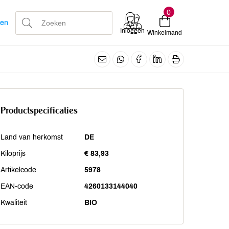
0
len
Inloggen
Winkelmand
Productspecificaties
Land van herkomst
DE
Kiloprijs
€ 83,93
Artikelcode
5978
EAN-code
4260133144040
Kwaliteit
BIO