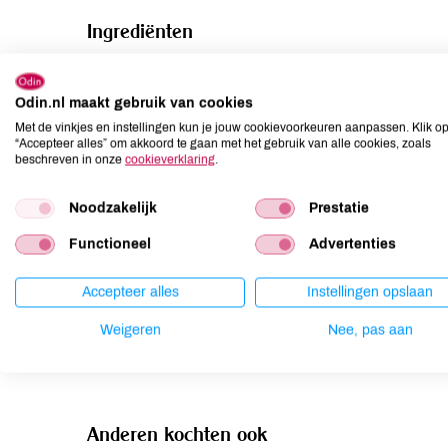
Ingrediënten
kruidenmix 1: zeezout, koriander*, knoflook*, karwij*, komi
ruwe rietsuiker*, paprika*, ui*, zout, rijstmeel*, aardapp
Odin.nl maakt gebruik van cookies
Met de vinkjes en instellingen kun je jouw cookievoorkeuren aanpassen. Klik o
Allergenen
“Accepteer alles” om akkoord te gaan met het gebruik van alle cookies, zoals
beschreven in onze
cookieverklaring
.
Aardnoten
niet aanwezig
Noodzakelijk
Prestatie
Ei
niet aanwezig
Gluten
niet aanwezig
Functioneel
Advertenties
Lactose
niet aanwezig
Lupine
niet aanwezig
Accepteer alles
Instellingen opslaan
Mosterd
kan bevatten
Weigeren
Nee, pas aan
Noten
niet aanwezig
Anderen kochten ook