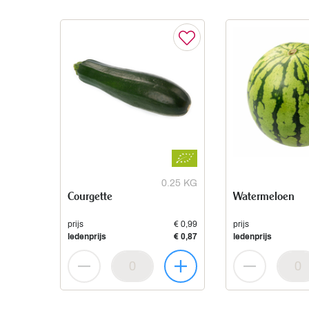
0.25 KG
Courgette
Watermeloen
prijs
€ 0,99
prijs
ledenprijs
€ 0,87
ledenprijs