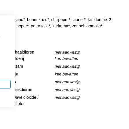
jn*, oregano*, bonenkruid*, chilipeper*, laurier*. kruidenmix 2:
elzetmeel*, peper*, peterselie*, kurkuma*, zonnebloemolie*.
p
Schaaldieren
niet aanwezig
Selderij
kan bevatten
Sesam
niet aanwezig
Soja
kan bevatten
Vis
niet aanwezig
Weekdieren
niet aanwezig
Zwaveldioxide /
niet aanwezig
sulfieten