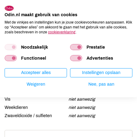
Aardnoten
niet aanwezig
Odin.nl maakt gebruik van cookies
Ei
niet aanwezig
Met de vinkjes en instellingen kun je jouw cookievoorkeuren aanpassen. Klik
Gluten
niet aanwezig
op “Accepteer alles” om akkoord te gaan met het gebruik van alle cookies,
zoals beschreven in onze
cookieverklaring
.
Lactose
niet aanwezig
Lupine
niet aanwezig
Noodzakelijk
Prestatie
Mosterd
niet aanwezig
Functioneel
Advertenties
Noten
niet aanwezig
Schaaldieren
niet aanwezig
Accepteer alles
Instellingen opslaan
Selderij
niet aanwezig
Sesam
niet aanwezig
Weigeren
Nee, pas aan
Soja
niet aanwezig
Vis
niet aanwezig
Weekdieren
niet aanwezig
Zwaveldioxide / sulfieten
niet aanwezig