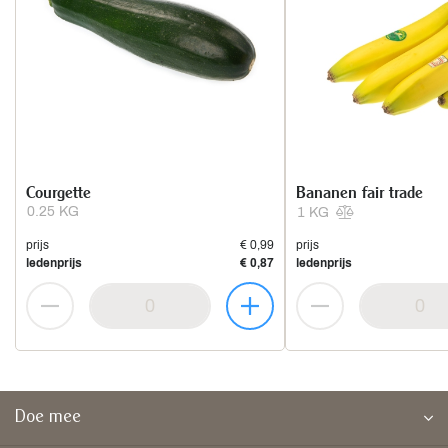
Courgette
Bananen fair trade
0.25 KG
1 KG
prijs
€ 0,99
prijs
ledenprijs
€ 0,87
ledenprijs
Doe mee