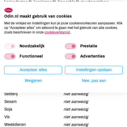
korianderzaad*, komijnzaad*, limoenblad*, zuurteregelaar:
citroenzuur.
Odin.nl maakt gebruik van cookies
Allergenen
Met de vinkjes en instellingen kun je jouw cookievoorkeuren aanpassen. Klik
op “Accepteer alles” om akkoord te gaan met het gebruik van alle cookies,
zoals beschreven in onze
cookieverklaring
.
Aardnoten
niet aanwezig
Ei
niet aanwezig
Noodzakelijk
Prestatie
Gluten
niet aanwezig
Functioneel
Advertenties
Lactose
niet aanwezig
Lupine
niet aanwezig
Accepteer alles
Instellingen opslaan
Mosterd
niet aanwezig
Noten
niet aanwezig
Weigeren
Nee, pas aan
Schaaldieren
niet aanwezig
Selderij
niet aanwezig
Sesam
niet aanwezig
Soja
niet aanwezig
Vis
niet aanwezig
Weekdieren
niet aanwezig