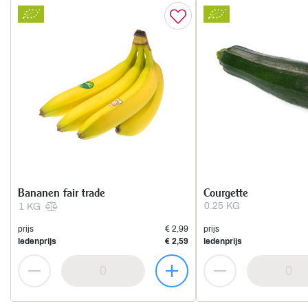
Bananen fair trade
Courgette
0.25 KG
1 KG
prijs
€ 2,99
prijs
ledenprijs
€ 2,59
ledenprijs