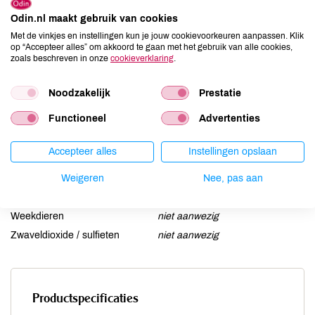
Ei
niet aanwezig
Odin.nl maakt gebruik van cookies
Gluten
niet aanwezig
Met de vinkjes en instellingen kun je jouw cookievoorkeuren aanpassen. Klik
op “Accepteer alles” om akkoord te gaan met het gebruik van alle cookies,
Lactose
niet aanwezig
zoals beschreven in onze
cookieverklaring
.
Lupine
niet aanwezig
Mosterd
niet aanwezig
Noodzakelijk
Prestatie
Noten
niet aanwezig
Functioneel
Advertenties
Schaaldieren
niet aanwezig
Selderij
niet aanwezig
Accepteer alles
Instellingen opslaan
Sesam
niet aanwezig
Soja
Weigeren
niet aanwezig
Nee, pas aan
Vis
niet aanwezig
Weekdieren
niet aanwezig
Zwaveldioxide / sulfieten
niet aanwezig
Productspecificaties