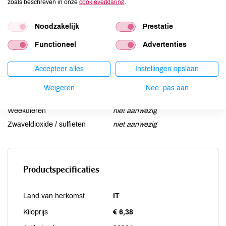
zoals beschreven in onze
cookieverklaring
.
Lupine
niet aanwezig
Mosterd
niet aanwezig
Noodzakelijk
Prestatie
Noten
niet aanwezig
Functioneel
Advertenties
Schaaldieren
niet aanwezig
Selderij
niet aanwezig
Accepteer alles
Instellingen opslaan
Sesam
niet aanwezig
Soja
niet aanwezig
Weigeren
Nee, pas aan
Vis
niet aanwezig
Weekdieren
niet aanwezig
Zwaveldioxide / sulfieten
niet aanwezig
Productspecificaties
Land van herkomst
IT
Kiloprijs
€ 6,38