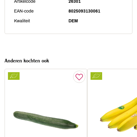
Artikelcode
26301
EAN-code
8025093130061
Kwaliteit
DEM
Anderen kochten ook