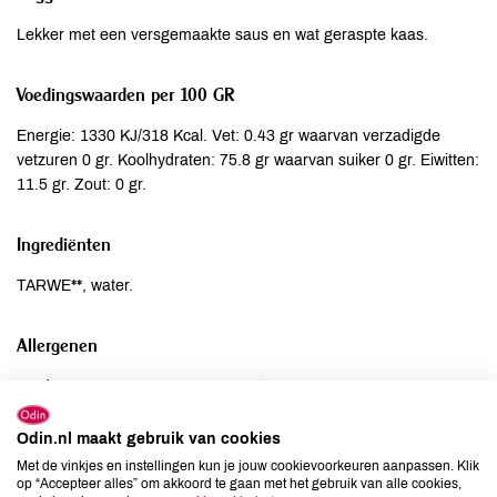
Lekker met een versgemaakte saus en wat geraspte kaas.
Voedingswaarden per 100 GR
Energie: 1330 KJ/318 Kcal. Vet: 0.43 gr waarvan verzadigde
vetzuren 0 gr. Koolhydraten: 75.8 gr waarvan suiker 0 gr. Eiwitten:
11.5 gr. Zout: 0 gr.
Ingrediënten
TARWE**, water.
Allergenen
Aardnoten
niet aanwezig
Ei
niet aanwezig
Odin.nl maakt gebruik van cookies
Gluten
aanwezig
Met de vinkjes en instellingen kun je jouw cookievoorkeuren aanpassen. Klik
Lactose
niet aanwezig
op “Accepteer alles” om akkoord te gaan met het gebruik van alle cookies,