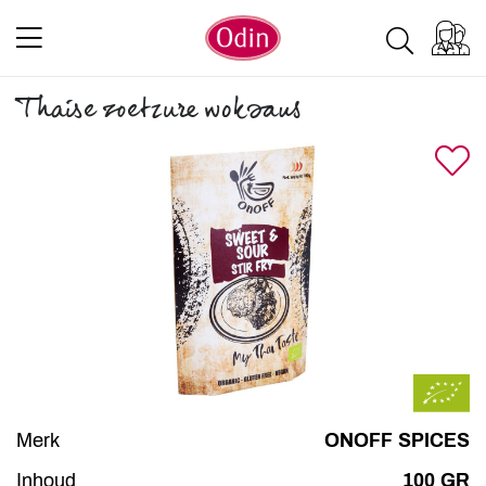
Thaise zoetzure woksaus
Merk
ONOFF SPICES
Inhoud
100 GR