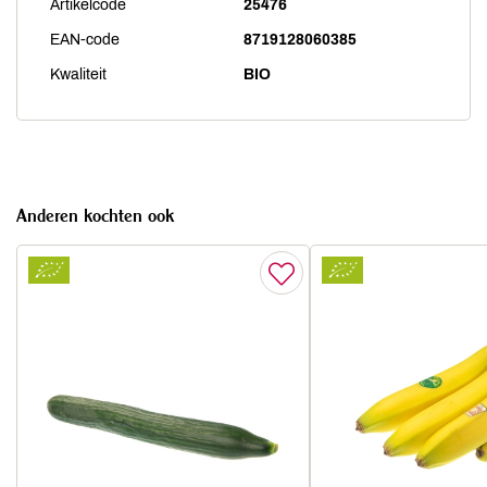
Artikelcode
25476
EAN-code
8719128060385
Kwaliteit
BIO
Anderen kochten ook