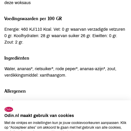
deze woksaus
Voedingswaarden per 100 GR
Energie: 460 KJ/110 Kcal. Vet: 0 gr waarvan verzadigde vetzuren
0 gr. Koolhydraten: 28 gr waarvan suiker 26 gr. Eiwitten: 0 gr.
Zout: 2 gr.
Ingrediënten
Water, ananas*, rietsuiker*, rode peper*, ananas-azijn*, zout,
verdikkingsmiddel: xanthaangom.
Allergenen
Aardnoten
niet aanwezig
Ei
niet aanwezig
Odin.nl maakt gebruik van cookies
Gluten
niet aanwezig
Met de vinkjes en instellingen kun je jouw cookievoorkeuren aanpassen. Klik
Lactose
niet aanwezig
op “Accepteer alles” om akkoord te gaan met het gebruik van alle cookies,