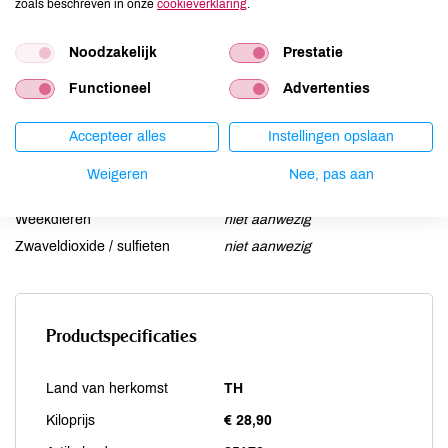
zoals beschreven in onze
cookieverklaring
.
Lupine
niet aanwezig
Mosterd
niet aanwezig
Noodzakelijk
Prestatie
Noten
niet aanwezig
Functioneel
Advertenties
Schaaldieren
niet aanwezig
Selderij
niet aanwezig
Accepteer alles
Instellingen opslaan
Sesam
niet aanwezig
Soja
niet aanwezig
Weigeren
Nee, pas aan
Vis
niet aanwezig
Weekdieren
niet aanwezig
Zwaveldioxide / sulfieten
niet aanwezig
Productspecificaties
Land van herkomst
TH
Kiloprijs
€ 28,90