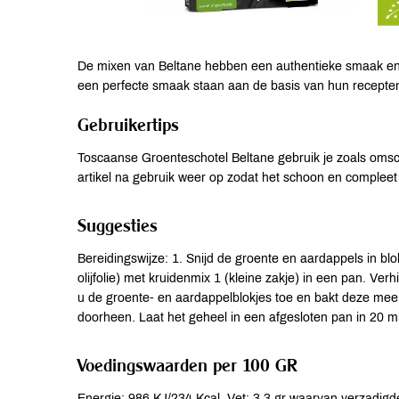
De mixen van Beltane hebben een authentieke smaak en z
een perfecte smaak staan aan de basis van hun recepte
Gebruikertips
Toscaanse Groenteschotel Beltane gebruik je zoals omsc
artikel na gebruik weer op zodat het schoon en compleet bl
Suggesties
Bereidingswijze: 1. Snijd de groente en aardappels in blokj
olijfolie) met kruidenmix 1 (kleine zakje) in een pan. Ve
u de groente- en aardappelblokjes toe en bakt deze mee. 
doorheen. Laat het geheel in een afgesloten pan in 20 m
Voedingswaarden per 100 GR
Energie: 986 KJ/234 Kcal. Vet: 3.3 gr waarvan verzadigde