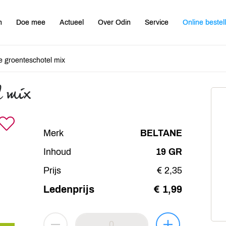
n
Doe mee
Actueel
Over Odin
Service
Online bestel
 groenteschotel mix
l mix
Merk
BELTANE
Inhoud
19 GR
Prijs
€ 2,35
Ledenprijs
€ 1,99