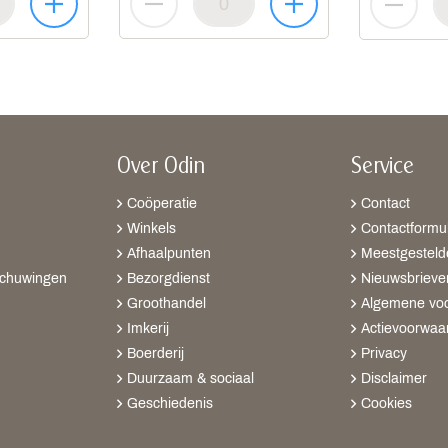
Over Odin
Service
Coöperatie
Contact
Winkels
Contactformul
Afhaalpunten
Meestgesteld
schuwingen
Bezorgdienst
Nieuwsbrieve
Groothandel
Algemene vo
Imkerij
Actievoorwaa
Boerderij
Privacy
Duurzaam & sociaal
Disclaimer
Geschiedenis
Cookies