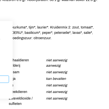
egano*, kurkuma*, tijm*, laurier*. Kruidenmix 2: zout, tomaat*,
ui*, SELDERIJ*, basilicum*, peper*, peterselie*, lavas*, salie*,
elzuur), voedingszuur: citroenzuur.
p
Schaaldieren
niet aanwezig
Selderij
aanwezig
Sesam
niet aanwezig
Soja
kan bevatten
Vis
niet aanwezig
Weekdieren
niet aanwezig
Zwaveldioxide /
niet aanwezig
sulfieten