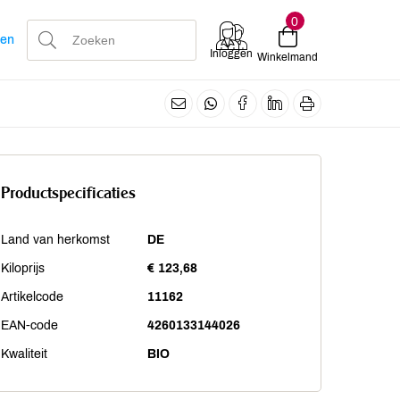
0
len
Inloggen
Winkelmand
Productspecificaties
Land van herkomst
DE
Kiloprijs
€ 123,68
Artikelcode
11162
EAN-code
4260133144026
Kwaliteit
BIO