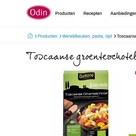
Producten
Recepten
Aanbiedinge
Producten
Wereldkeuken, pasta, rijst
Toscaanse
Toscaanse groenteschote