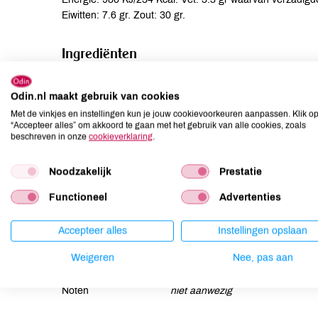
Eiwitten: 7.6 gr. Zout: 30 gr.
Ingrediënten
Kruidenmix 1: zout, knoflook*, rozemarijn*, koriander*, or
rijstmeel*, aardappelzetmeel*, paprika*, ruwe rietsuiker*, 
Odin.nl maakt gebruik van cookies
zonnebloemolie*, antiklontermiddel: siliciumdioxide (kiez
Met de vinkjes en instellingen kun je jouw cookievoorkeuren aanpassen. Klik o
“Accepteer alles” om akkoord te gaan met het gebruik van alle cookies, zoals
beschreven in onze
cookieverklaring
.
Allergenen
Noodzakelijk
Prestatie
Aardnoten
niet aanwezig
Ei
niet aanwezig
Functioneel
Advertenties
Gluten
niet aanwezig
Accepteer alles
Instellingen opslaan
Lactose
niet aanwezig
Lupine
niet aanwezig
Weigeren
Nee, pas aan
Mosterd
kan bevatten
Noten
niet aanwezig