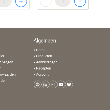
Algemeen
Home
ier
Producten
e vragen
Aanbiedingen
n
Recepten
orwaarden
Account
rden