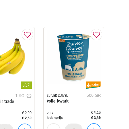
ZUIVER ZUIVEL
500 GR
1 KG
Volle kwark
r trade
prijs
€ 4,15
€ 2,99
ledenprijs
€ 3,49
€ 2,59