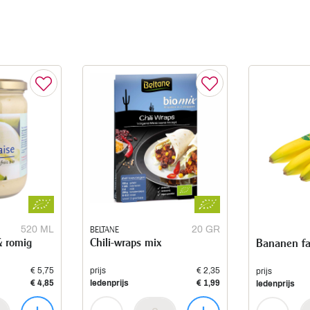
520 ML
BELTANE
20 GR
& romig
Chili-wraps mix
Bananen fai
€ 5,75
prijs
€ 2,35
prijs
€ 4,85
ledenprijs
€ 1,99
ledenprijs