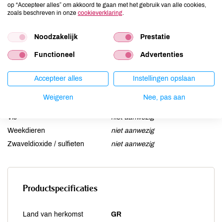
op “Accepteer alles” om akkoord te gaan met het gebruik van alle cookies,
Lactose
niet aanwezig
zoals beschreven in onze
cookieverklaring
.
Lupine
niet aanwezig
Noodzakelijk
Prestatie
Mosterd
niet aanwezig
Noten
niet aanwezig
Functioneel
Advertenties
Schaaldieren
niet aanwezig
Selderij
niet aanwezig
Accepteer alles
Instellingen opslaan
Sesam
niet aanwezig
Weigeren
Nee, pas aan
Soja
niet aanwezig
Vis
niet aanwezig
Weekdieren
niet aanwezig
Zwaveldioxide / sulfieten
niet aanwezig
Productspecificaties
Land van herkomst
GR