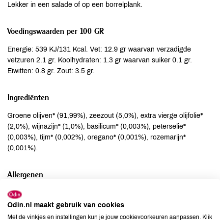
Lekker in een salade of op een borrelplank.
Voedingswaarden per 100 GR
Energie: 539 KJ/131 Kcal. Vet: 12.9 gr waarvan verzadigde
vetzuren 2.1 gr. Koolhydraten: 1.3 gr waarvan suiker 0.1 gr.
Eiwitten: 0.8 gr. Zout: 3.5 gr.
Ingrediënten
Groene olijven* (91,99%), zeezout (5,0%), extra vierge olijfolie*
(2,0%), wijnazijn* (1,0%), basilicum* (0,003%), peterselie*
(0,003%), tijm* (0,002%), oregano* (0,001%), rozemarijn*
(0,001%).
Allergenen
Aardnoten
niet aanwezig
Odin.nl maakt gebruik van cookies
Ei
niet aanwezig
Met de vinkjes en instellingen kun je jouw cookievoorkeuren aanpassen. Klik
Gluten
niet aanwezig