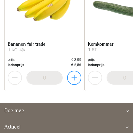
Bananen fair trade
Komkommer
1 ST
1 KG
prijs
€ 2,99
prijs
ledenprijs
€ 2,59
ledenprijs
Doe mee
Actueel