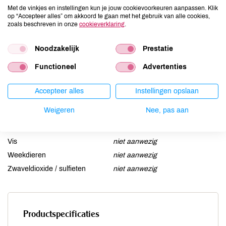
Ei
niet aanwezig
Met de vinkjes en instellingen kun je jouw cookievoorkeuren aanpassen. Klik
op “Accepteer alles” om akkoord te gaan met het gebruik van alle cookies,
Gluten
niet aanwezig
zoals beschreven in onze
cookieverklaring
.
Lactose
aanwezig
Lupine
Noodzakelijk
niet aanwezig
Prestatie
Mosterd
niet aanwezig
Functioneel
Advertenties
Noten
niet aanwezig
Schaaldieren
niet aanwezig
Accepteer alles
Instellingen opslaan
Selderij
niet aanwezig
Weigeren
Nee, pas aan
Sesam
niet aanwezig
Soja
niet aanwezig
Vis
niet aanwezig
Weekdieren
niet aanwezig
Zwaveldioxide / sulfieten
niet aanwezig
Productspecificaties