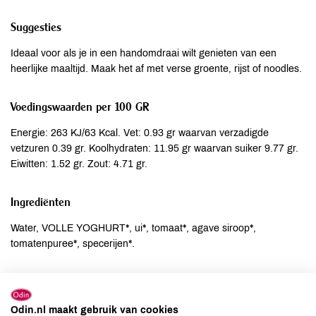
Suggesties
Ideaal voor als je in een handomdraai wilt genieten van een
heerlijke maaltijd. Maak het af met verse groente, rijst of noodles.
Voedingswaarden per 100 GR
Energie: 263 KJ/63 Kcal. Vet: 0.93 gr waarvan verzadigde
vetzuren 0.39 gr. Koolhydraten: 11.95 gr waarvan suiker 9.77 gr.
Eiwitten: 1.52 gr. Zout: 4.71 gr.
Ingrediënten
Water, VOLLE YOGHURT*, ui*, tomaat*, agave siroop*,
tomatenpuree*, specerijen*.
Allergenen
Aardnoten
niet aanwezig
Odin.nl maakt gebruik van cookies