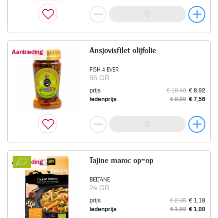
Ansjovisfilet olijfolie
Aanbieding
FISH 4 EVER
95 GR
prijs
€ 10,49
€ 8,92
ledenprijs
€ 8,89
€ 7,56
Tajine maroc op=op
Aanbieding
BELTANE
24 GR
prijs
€ 2,35
€ 1,18
ledenprijs
€ 1,99
€ 1,00