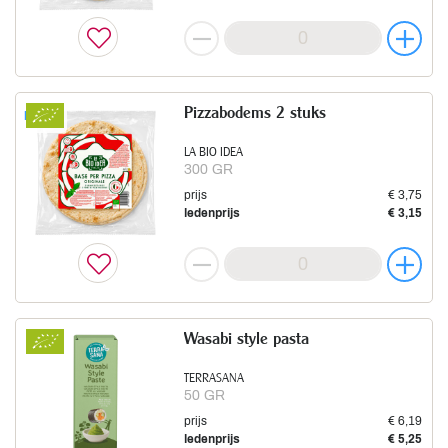
Pizzabodems 2 stuks
Nieuw
LA BIO IDEA
300 GR
prijs
€ 3,75
ledenprijs
€ 3,15
Wasabi style pasta
TERRASANA
50 GR
prijs
€ 6,19
ledenprijs
€ 5,25