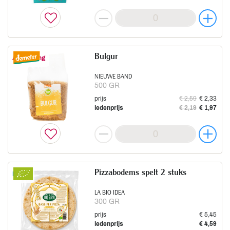
Bulgur
Aanbieding
NIEUWE BAND
500 GR
prijs
€ 2,59
€ 2,33
ledenprijs
€ 2,19
€ 1,97
Pizzabodems spelt 2 stuks
Nieuw
LA BIO IDEA
300 GR
prijs
€ 5,45
ledenprijs
€ 4,59