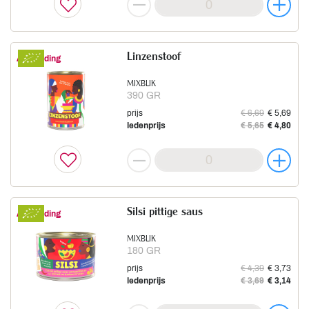
Linzenstoof
Aanbieding
MIXBLIK
390 GR
prijs
€ 6,69
€ 5,69
ledenprijs
€ 5,65
€ 4,80
Silsi pittige saus
Aanbieding
MIXBLIK
180 GR
prijs
€ 4,39
€ 3,73
ledenprijs
€ 3,69
€ 3,14