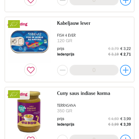
Kabeljauw lever
Aanbieding
FISH 4 EVER
120 GR
prijs
€ 3,79
€ 3,22
ledenprijs
€ 3,19
€ 2,71
Curry saus indiase korma
Aanbieding
TERRASANA
350 GR
prijs
€ 4,69
€ 3,99
ledenprijs
€ 3,99
€ 3,39