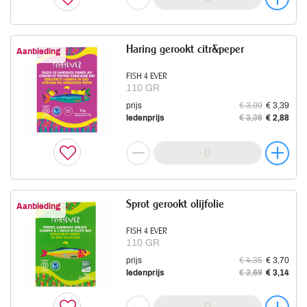
Haring gerookt citr&peper
Aanbieding
FISH 4 EVER
110 GR
prijs
€ 3,99
€ 3,39
ledenprijs
€ 3,39
€ 2,88
Sprot gerookt olijfolie
Aanbieding
FISH 4 EVER
110 GR
prijs
€ 4,35
€ 3,70
ledenprijs
€ 3,69
€ 3,14