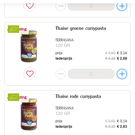
Thaise groene currypasta
Aanbieding
TERRASANA
120 GR
prijs
€ 3,69
€ 3,14
ledenprijs
€ 3,15
€ 2,68
Thaise rode currypasta
Aanbieding
TERRASANA
120 GR
prijs
€ 3,69
€ 3,14
ledenprijs
€ 3,10
€ 2,63