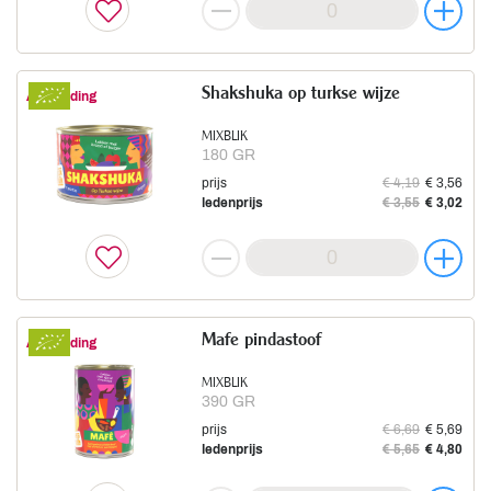
Shakshuka op turkse wijze
Aanbieding
MIXBLIK
180 GR
prijs
€ 4,19
€ 3,56
ledenprijs
€ 3,55
€ 3,02
Mafe pindastoof
Aanbieding
MIXBLIK
390 GR
prijs
€ 6,69
€ 5,69
ledenprijs
€ 5,65
€ 4,80