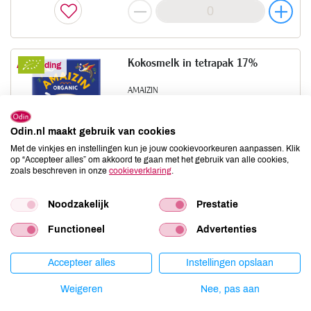
Kokosmelk in tetrapak 17%
Aanbieding
AMAIZIN
200 ML
prijs
€ 1,69
€ 1,44
Odin.nl maakt gebruik van cookies
ledenprijs
€ 1,40
€ 1,19
Met de vinkjes en instellingen kun je jouw cookievoorkeuren aanpassen. Klik
op “Accepteer alles” om akkoord te gaan met het gebruik van alle cookies,
zoals beschreven in onze
cookieverklaring
.
Noodzakelijk
Prestatie
Kokosmelk in tetrapak 17%
Aanbieding
Functioneel
Advertenties
AMAIZIN
500 ML
Accepteer alles
Instellingen opslaan
prijs
€ 3,49
€ 2,97
Weigeren
Nee, pas aan
ledenprijs
€ 2,90
€ 2,46