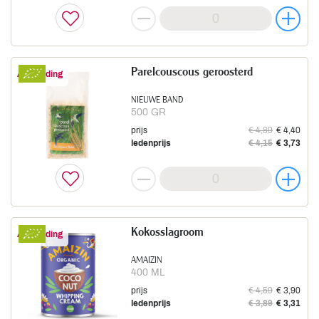
Parelcouscous geroosterd
Aanbieding
NIEUWE BAND
500 GR
prijs
€ 4,89
€ 4,40
ledenprijs
€ 4,15
€ 3,73
Kokosslagroom
Aanbieding
AMAIZIN
400 ML
prijs
€ 4,59
€ 3,90
ledenprijs
€ 3,89
€ 3,31