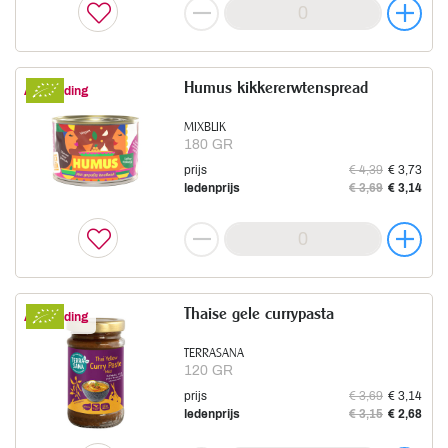
Humus kikkererwtenspread
Aanbieding
MIXBLIK
180 GR
prijs
€ 4,39
€ 3,73
ledenprijs
€ 3,69
€ 3,14
Thaise gele currypasta
Aanbieding
TERRASANA
120 GR
prijs
€ 3,69
€ 3,14
ledenprijs
€ 3,15
€ 2,68