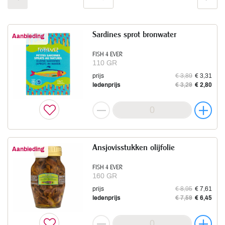
Sardines sprot bronwater
Aanbieding
FISH 4 EVER
110 GR
prijs
€ 3,89
€ 3,31
ledenprijs
€ 3,29
€ 2,80
Ansjovisstukken olijfolie
Aanbieding
FISH 4 EVER
160 GR
prijs
€ 8,95
€ 7,61
ledenprijs
€ 7,59
€ 6,45