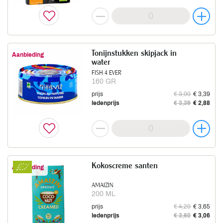
Tonijnstukken skipjack in
Aanbieding
water
FISH 4 EVER
160 GR
prijs
€ 3,99
€ 3,39
ledenprijs
€ 3,39
€ 2,88
Kokoscreme santen
Aanbieding
AMAIZIN
200 ML
prijs
€ 4,29
€ 3,65
ledenprijs
€ 3,60
€ 3,06