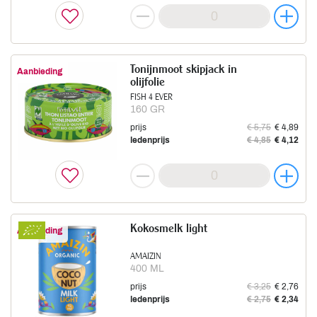
Tonijnmoot skipjack in
Aanbieding
olijfolie
FISH 4 EVER
160 GR
prijs
€ 5,75
€ 4,89
ledenprijs
€ 4,85
€ 4,12
Kokosmelk light
Aanbieding
AMAIZIN
400 ML
prijs
€ 3,25
€ 2,76
ledenprijs
€ 2,75
€ 2,34