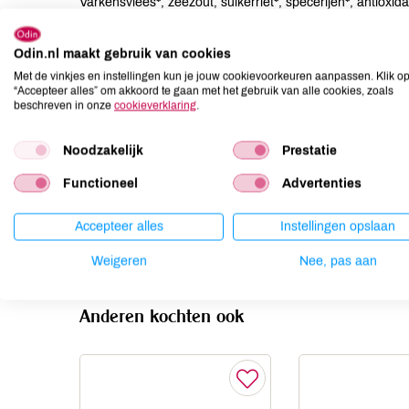
Varkensvlees*, zeezout, suikerriet*, specerijen*, antioxid
Allergenen
Odin.nl maakt gebruik van cookies
Met de vinkjes en instellingen kun je jouw cookievoorkeuren aanpassen. Klik o
Aardnoten
niet aanwezig
“Accepteer alles” om akkoord te gaan met het gebruik van alle cookies, zoals
beschreven in onze
cookieverklaring
.
Ei
niet aanwezig
Gluten
niet aanwezig
Noodzakelijk
Prestatie
Lactose
niet aanwezig
Functioneel
Advertenties
Lupine
niet aanwezig
Mosterd
niet aanwezig
Accepteer alles
Instellingen opslaan
Noten
niet aanwezig
Weigeren
Nee, pas aan
Anderen kochten ook