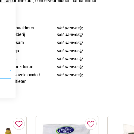
ant: ascorbinezuur; conserveermiddel: natriumnitriet.
p
Schaaldieren
niet aanwezig
Selderij
niet aanwezig
Sesam
niet aanwezig
Soja
niet aanwezig
Vis
niet aanwezig
Weekdieren
niet aanwezig
Zwaveldioxide /
niet aanwezig
sulfieten