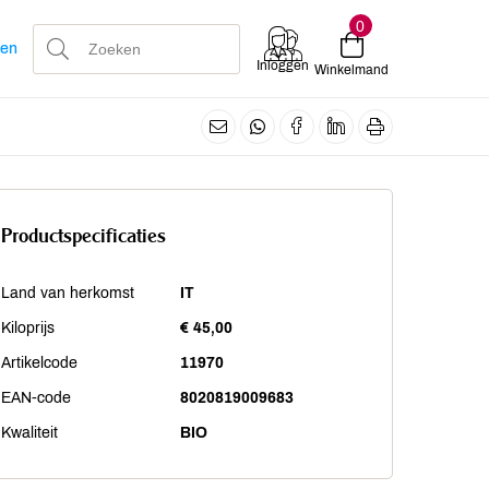
0
len
Inloggen
Winkelmand
Productspecificaties
Land van herkomst
IT
Kiloprijs
€ 45,00
Artikelcode
11970
EAN-code
8020819009683
Kwaliteit
BIO