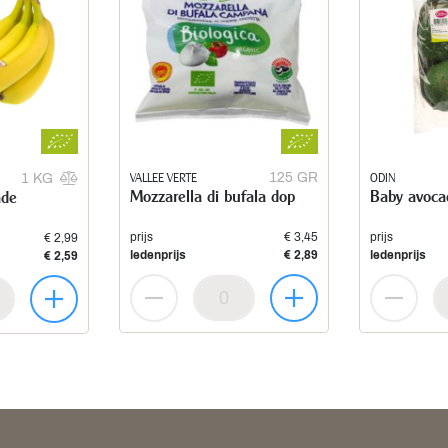
VALLEE VERTE
125 GR
ODIN
1 KG
Mozzarella di bufala dop
Baby avoca
ade
prijs
€ 3,45
prijs
€ 2,99
ledenprijs
€ 2,89
ledenprijs
€ 2,59