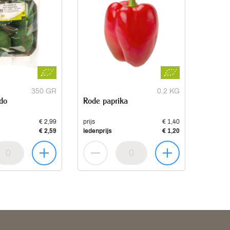
350 GR
0.2 KG
do
Rode paprika
€ 2,99
prijs
€ 1,40
€ 2,59
ledenprijs
€ 1,20