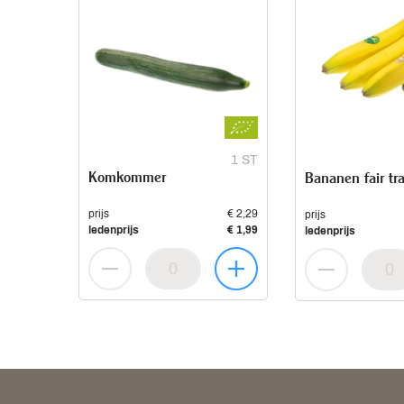
1 ST
Komkommer
Bananen fair tr
prijs
€ 2,29
prijs
ledenprijs
€ 1,99
ledenprijs