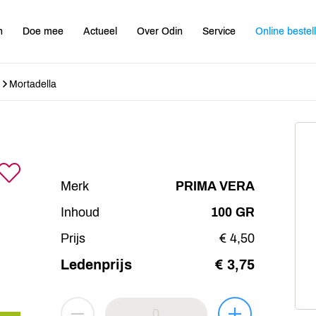
n
Doe mee
Actueel
Over Odin
Service
Online bestel
Mortadella
Merk
PRIMA VERA
Inhoud
100 GR
Prijs
€ 4,50
Ledenprijs
€ 3,75