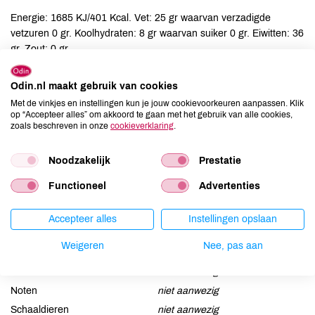
Energie: 1685 KJ/401 Kcal. Vet: 25 gr waarvan verzadigde
vetzuren 0 gr. Koolhydraten: 8 gr waarvan suiker 0 gr. Eiwitten: 36
gr. Zout: 0 gr.
Ingrediënten
Odin.nl maakt gebruik van cookies
Met de vinkjes en instellingen kun je jouw cookievoorkeuren aanpassen. Klik
varkensvlees*, zeezout, paprika*, oregano*, knoflook*
op “Accepteer alles” om akkoord te gaan met het gebruik van alle cookies,
zoals beschreven in onze
cookieverklaring
.
Allergenen
Noodzakelijk
Prestatie
Aardnoten
niet aanwezig
Functioneel
Advertenties
Ei
niet aanwezig
Gluten
niet aanwezig
Accepteer alles
Instellingen opslaan
Lactose
niet aanwezig
Weigeren
Nee, pas aan
Lupine
niet aanwezig
Mosterd
niet aanwezig
Noten
niet aanwezig
Schaaldieren
niet aanwezig