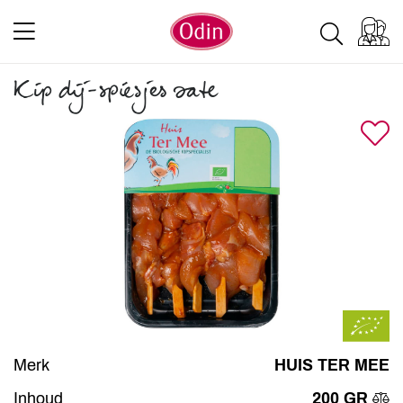
Kip dij-spiesjes sate
Merk
HUIS TER MEE
Inhoud
200 GR