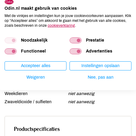
Ei
niet aanwezig
Odin.nl maakt gebruik van cookies
Gluten
niet aanwezig
Met de vinkjes en instellingen kun je jouw cookievoorkeuren aanpassen. Klik
op “Accepteer alles” om akkoord te gaan met het gebruik van alle cookies,
Lactose
niet aanwezig
zoals beschreven in onze
cookieverklaring
.
Lupine
niet aanwezig
Mosterd
niet aanwezig
Noodzakelijk
Prestatie
Noten
niet aanwezig
Functioneel
Advertenties
Schaaldieren
niet aanwezig
Selderij
niet aanwezig
Accepteer alles
Instellingen opslaan
Sesam
niet aanwezig
Weigeren
Nee, pas aan
Soja
aanwezig
Vis
niet aanwezig
Weekdieren
niet aanwezig
Zwaveldioxide / sulfieten
niet aanwezig
Productspecificaties