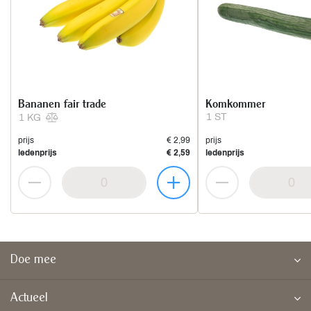
Bananen fair trade
Komkommer
1 ST
1 KG
prijs
€ 2,99
prijs
ledenprijs
€ 2,59
ledenprijs
Doe mee
Actueel