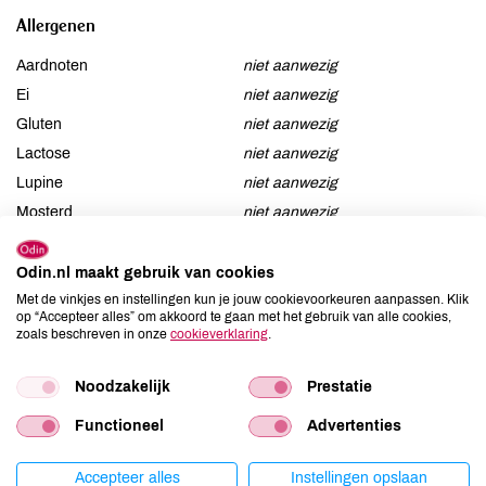
Allergenen
Aardnoten
niet aanwezig
Ei
niet aanwezig
Gluten
niet aanwezig
Lactose
niet aanwezig
Lupine
niet aanwezig
Mosterd
niet aanwezig
Noten
niet aanwezig
Schaaldieren
niet aanwezig
Odin.nl maakt gebruik van cookies
Selderij
niet aanwezig
Met de vinkjes en instellingen kun je jouw cookievoorkeuren aanpassen. Klik
op “Accepteer alles” om akkoord te gaan met het gebruik van alle cookies,
Sesam
niet aanwezig
zoals beschreven in onze
cookieverklaring
.
Soja
niet aanwezig
Vis
aanwezig
Noodzakelijk
Prestatie
Weekdieren
niet aanwezig
Functioneel
Advertenties
Zwaveldioxide / sulfieten
niet aanwezig
Accepteer alles
Instellingen opslaan