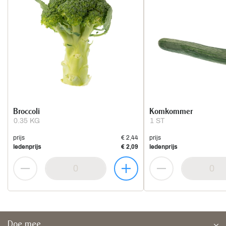
Broccoli
Komkommer
0.35 KG
1 ST
prijs
€ 2,44
prijs
ledenprijs
€ 2,09
ledenprijs
Doe mee