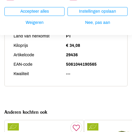
Accepteer alles
Instellingen opslaan
Productspecificaties
Weigeren
Nee, pas aan
Land van herkomst
PT
Kiloprijs
€ 34,08
Artikelcode
29436
EAN-code
5061044190565
Kwaliteit
---
Anderen kochten ook