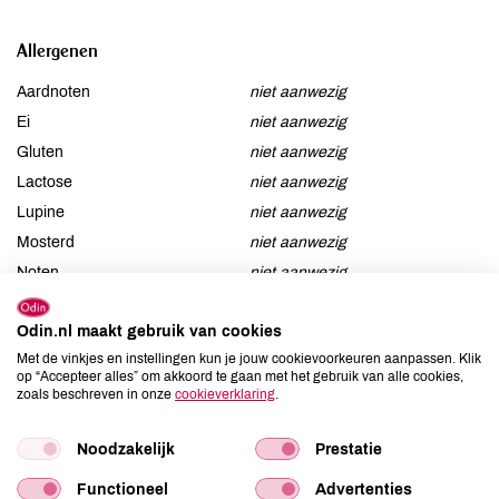
Allergenen
Aardnoten
niet aanwezig
Ei
niet aanwezig
Gluten
niet aanwezig
Lactose
niet aanwezig
Lupine
niet aanwezig
Mosterd
niet aanwezig
Noten
niet aanwezig
Schaaldieren
niet aanwezig
Selderij
niet aanwezig
Odin.nl maakt gebruik van cookies
Sesam
niet aanwezig
Met de vinkjes en instellingen kun je jouw cookievoorkeuren aanpassen. Klik
op “Accepteer alles” om akkoord te gaan met het gebruik van alle cookies,
Soja
niet aanwezig
zoals beschreven in onze
cookieverklaring
.
Vis
aanwezig
Weekdieren
niet aanwezig
Noodzakelijk
Prestatie
Zwaveldioxide / sulfieten
niet aanwezig
Functioneel
Advertenties