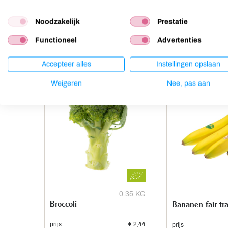
Noten
niet aanwezig
Noodzakelijk
Prestatie
Functioneel
Advertenties
Anderen kochten ook
Accepteer alles
Instellingen opslaan
Weigeren
Nee, pas aan
0.35 KG
Broccoli
Bananen fair tr
prijs
€ 2,44
prijs