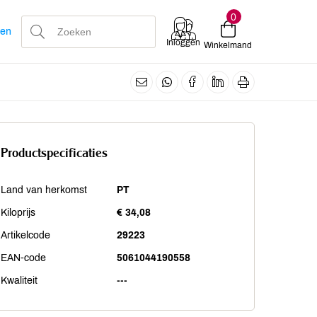
0
len
Inloggen
Winkelmand
Productspecificaties
Land van herkomst
PT
Kiloprijs
€ 34,08
Artikelcode
29223
EAN-code
5061044190558
Kwaliteit
---