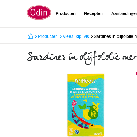
Producten
Recepten
Aanbiedinge
Producten
Vlees, kip, vis
Sardines in olijfololie 
Sardines in olijfololie met