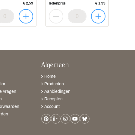
€ 2,59
ledenprijs
€ 1,99
Algemeen
Home
ier
Producten
e vragen
Aanbiedingen
n
Recepten
orwaarden
Account
rden