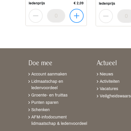
ledenprijs
€ 2,09
ledenprijs
Doe mee
Actueel
Account aanmaken
Nieuws
Lidmaatschap en
Activiteiten
ledenvoordeel
Vacatures
Groente- en fruittas
Veiligheidswaar
Punten sparen
Schenken
AFM-infodocument
lidmaatschap & ledenvoordeel