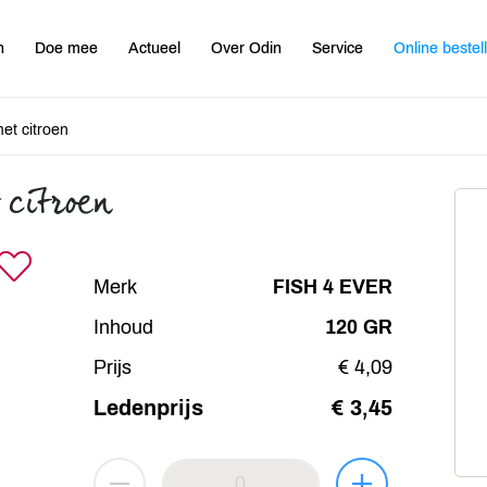
n
Doe mee
Actueel
Over Odin
Service
Online bestel
met citroen
 citroen
Merk
FISH 4 EVER
Inhoud
120 GR
Prijs
€ 4,09
Ledenprijs
€ 3,45