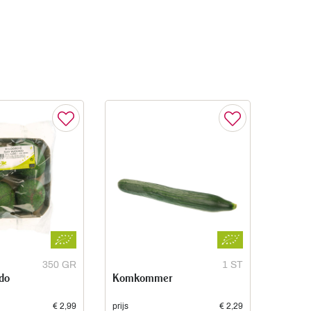
350 GR
1 ST
do
Komkommer
€ 2,99
prijs
€ 2,29