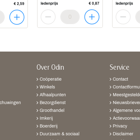
ledenprijs
€ 0,87
ledenprijs
€ 2,59
Over Odin
Service
Coöperatie
Contact
Winkels
Contactformul
Afhaalpunten
Meestgesteld
schuwingen
Bezorgdienst
Nieuwsbrieve
Groothandel
Algemene vo
Imkerij
Actievoorwaa
Boerderij
Privacy
Duurzaam & sociaal
Disclaimer