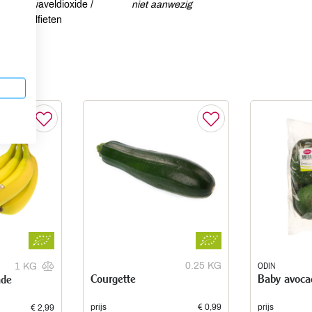
Zwaveldioxide /
niet aanwezig
sulfieten
0.25 KG
ODIN
1 KG
Courgette
Baby avoca
ade
prijs
€ 0,99
prijs
€ 2,99