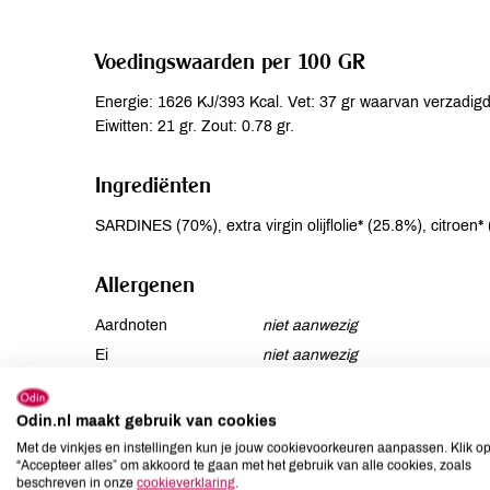
Voedingswaarden per 100 GR
Energie: 1626 KJ/393 Kcal. Vet: 37 gr waarvan verzadigde
Eiwitten: 21 gr. Zout: 0.78 gr.
Ingrediënten
SARDINES (70%), extra virgin olijflolie* (25.8%), citroen*
Allergenen
Aardnoten
niet aanwezig
Ei
niet aanwezig
Gluten
niet aanwezig
Lactose
niet aanwezig
Odin.nl maakt gebruik van cookies
Lupine
niet aanwezig
Met de vinkjes en instellingen kun je jouw cookievoorkeuren aanpassen. Klik o
“Accepteer alles” om akkoord te gaan met het gebruik van alle cookies, zoals
Mosterd
niet aanwezig
beschreven in onze
cookieverklaring
.