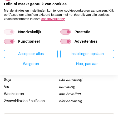
Allergenen
Odin.nl maakt gebruik van cookies
Aardnoten
niet aanwezig
Met de vinkjes en instellingen kun je jouw cookievoorkeuren aanpassen. Klik
op “Accepteer alles” om akkoord te gaan met het gebruik van alle cookies,
Ei
niet aanwezig
zoals beschreven in onze
cookieverklaring
.
Gluten
niet aanwezig
Lactose
niet aanwezig
Noodzakelijk
Prestatie
Lupine
niet aanwezig
Functioneel
Advertenties
Mosterd
niet aanwezig
Noten
niet aanwezig
Accepteer alles
Instellingen opslaan
Schaaldieren
kan bevatten
Weigeren
Nee, pas aan
Selderij
niet aanwezig
Sesam
niet aanwezig
Soja
niet aanwezig
Vis
aanwezig
Weekdieren
kan bevatten
Zwaveldioxide / sulfieten
niet aanwezig