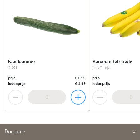
Komkommer
Bananen fair trade
1 ST
1 KG
prijs
€ 2,29
prijs
ledenprijs
€ 1,99
ledenprijs
Doe mee