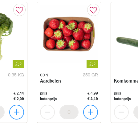
0.35 KG
ODIN
250 GR
Aardbeien
Komkomme
€ 2,44
prijs
€ 4,99
prijs
€ 2,09
ledenprijs
€ 4,19
ledenprijs