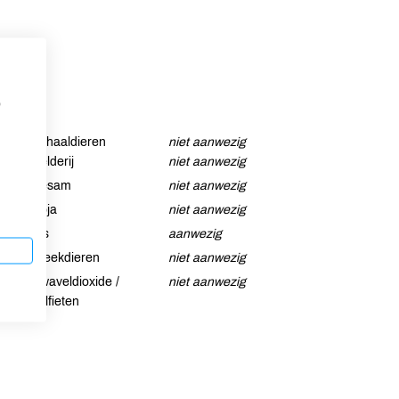
p
Schaaldieren
niet aanwezig
Selderij
niet aanwezig
Sesam
niet aanwezig
Soja
niet aanwezig
Vis
aanwezig
Weekdieren
niet aanwezig
Zwaveldioxide /
niet aanwezig
sulfieten