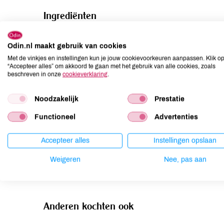
Ingrediënten
TONIJN (75%), water en zeezout.
Odin.nl maakt gebruik van cookies
Allergenen
Met de vinkjes en instellingen kun je jouw cookievoorkeuren aanpassen. Klik o
“Accepteer alles” om akkoord te gaan met het gebruik van alle cookies, zoals
beschreven in onze
cookieverklaring
.
Aardnoten
niet aanwezig
Ei
niet aanwezig
Noodzakelijk
Prestatie
Gluten
niet aanwezig
Functioneel
Advertenties
Lactose
niet aanwezig
Lupine
niet aanwezig
Accepteer alles
Instellingen opslaan
Mosterd
niet aanwezig
Weigeren
Nee, pas aan
Noten
niet aanwezig
Anderen kochten ook