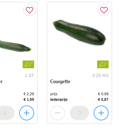
1 ST
0.25 KG
r
Courgette
€ 2,29
prijs
€ 0,99
€ 1,99
ledenprijs
€ 0,87