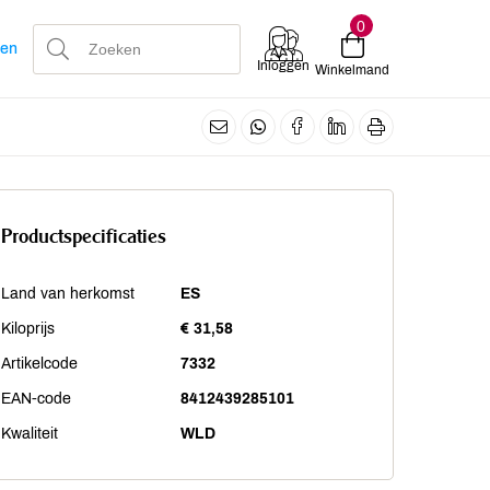
0
len
Inloggen
Winkelmand
Productspecificaties
Land van herkomst
ES
Kiloprijs
€ 31,58
Artikelcode
7332
EAN-code
8412439285101
Kwaliteit
WLD