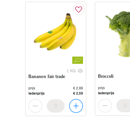
1 KG
Broccoli
Bananen fair trade
prijs
prijs
€ 2,99
ledenprijs
ledenprijs
€ 2,59