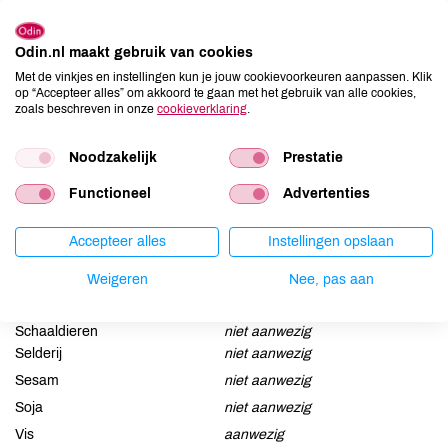
Ingrediënten
HARING (99%) MSC-gecertificeerd, azijn, zout, water
Odin.nl maakt gebruik van cookies
Met de vinkjes en instellingen kun je jouw cookievoorkeuren aanpassen. Klik
op “Accepteer alles” om akkoord te gaan met het gebruik van alle cookies,
Allergenen
zoals beschreven in onze
cookieverklaring
.
Aardnoten
niet aanwezig
Noodzakelijk
Prestatie
Ei
niet aanwezig
Functioneel
Advertenties
Gluten
niet aanwezig
Lactose
niet aanwezig
Accepteer alles
Instellingen opslaan
Lupine
niet aanwezig
Mosterd
niet aanwezig
Weigeren
Nee, pas aan
Noten
niet aanwezig
Schaaldieren
niet aanwezig
Selderij
niet aanwezig
Sesam
niet aanwezig
Soja
niet aanwezig
Vis
aanwezig