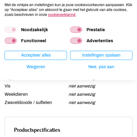
Ei
Met de vinkjes en instellingen kun je jouw cookievoorkeuren aanpassen. Klik
niet aanwezig
op “Accepteer alles” om akkoord te gaan met het gebruik van alle cookies,
Gluten
niet aanwezig
zoals beschreven in onze
cookieverklaring
.
Lactose
niet aanwezig
Noodzakelijk
Prestatie
Lupine
niet aanwezig
Mosterd
niet aanwezig
Functioneel
Advertenties
Noten
niet aanwezig
Schaaldieren
niet aanwezig
Accepteer alles
Instellingen opslaan
Selderij
niet aanwezig
Weigeren
Nee, pas aan
Sesam
niet aanwezig
Soja
niet aanwezig
Vis
niet aanwezig
Weekdieren
niet aanwezig
Zwaveldioxide / sulfieten
niet aanwezig
Productspecificaties