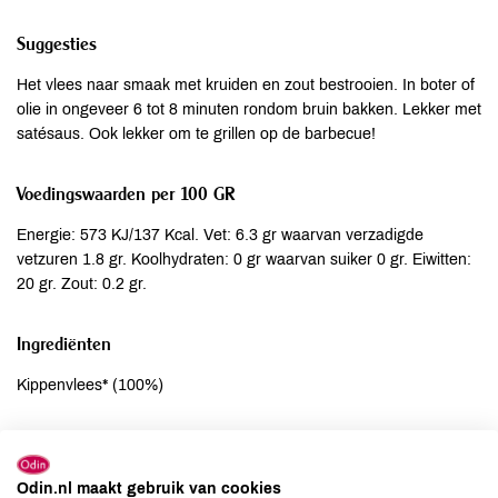
Suggesties
Het vlees naar smaak met kruiden en zout bestrooien. In boter of
olie in ongeveer 6 tot 8 minuten rondom bruin bakken. Lekker met
satésaus. Ook lekker om te grillen op de barbecue!
Voedingswaarden per 100 GR
Energie: 573 KJ/137 Kcal. Vet: 6.3 gr waarvan verzadigde
vetzuren 1.8 gr. Koolhydraten: 0 gr waarvan suiker 0 gr. Eiwitten:
20 gr. Zout: 0.2 gr.
Ingrediënten
Kippenvlees* (100%)
Allergenen
Aardnoten
niet aanwezig
Odin.nl maakt gebruik van cookies