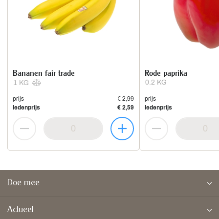
Bananen fair trade
Rode paprika
0.2 KG
1 KG
prijs
€ 2,99
prijs
ledenprijs
€ 2,59
ledenprijs
Doe mee
Actueel