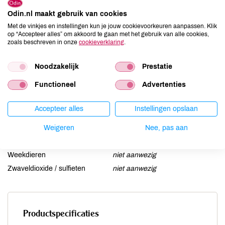
Ei
niet aanwezig
Odin.nl maakt gebruik van cookies
Gluten
niet aanwezig
Met de vinkjes en instellingen kun je jouw cookievoorkeuren aanpassen. Klik
op “Accepteer alles” om akkoord te gaan met het gebruik van alle cookies,
Lactose
niet aanwezig
zoals beschreven in onze
cookieverklaring
.
Lupine
niet aanwezig
Mosterd
niet aanwezig
Noodzakelijk
Prestatie
Noten
niet aanwezig
Functioneel
Advertenties
Schaaldieren
niet aanwezig
Selderij
niet aanwezig
Accepteer alles
Instellingen opslaan
Sesam
niet aanwezig
Weigeren
Nee, pas aan
Soja
niet aanwezig
Vis
niet aanwezig
Weekdieren
niet aanwezig
Zwaveldioxide / sulfieten
niet aanwezig
Productspecificaties