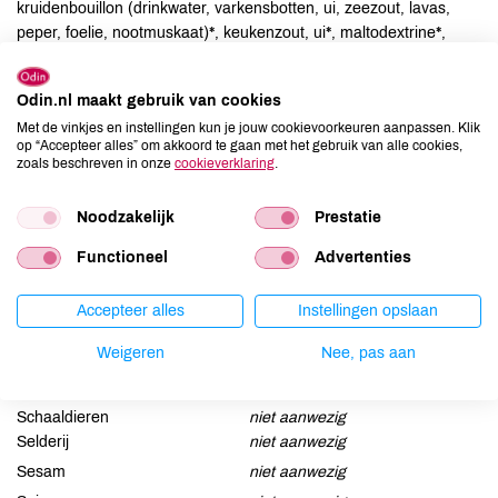
kruidenbouillon (drinkwater, varkensbotten, ui, zeezout, lavas,
peper, foelie, nootmuskaat)*, keukenzout, ui*, maltodextrine*,
specerijen (peper, foelie, koriander, ui, fenegriekzaad,
kardemom)*, volle rietsuiker*, dextrose*, antioxidant:
Odin.nl maakt gebruik van cookies
ascorbinezuur, conserveermiddel: natriumnitriet.
Met de vinkjes en instellingen kun je jouw cookievoorkeuren aanpassen. Klik
op “Accepteer alles” om akkoord te gaan met het gebruik van alle cookies,
Allergenen
zoals beschreven in onze
cookieverklaring
.
Aardnoten
niet aanwezig
Noodzakelijk
Prestatie
Ei
kan bevatten
Functioneel
Advertenties
Gluten
kan bevatten
Lactose
kan bevatten
Accepteer alles
Instellingen opslaan
Lupine
niet aanwezig
Weigeren
Nee, pas aan
Mosterd
niet aanwezig
Noten
kan bevatten
Schaaldieren
niet aanwezig
Selderij
niet aanwezig
Sesam
niet aanwezig