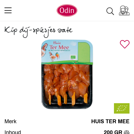
Kip dij-spiesjes sate
Merk
HUIS TER MEE
Inhoud
200 GR