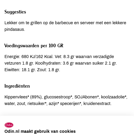
Suggesties
Lekker om te grillen op de barbecue en serveer met een lekkere
pindasaus.
Voedingswaarden per 100 GR
Energie: 680 KJ/162 Kcal. Vet: 8.3 gr waarvan verzadigde
vetzuren 1.8 gr. Koolhydraten: 3.6 gr waarvan suiker 2.1 gr.
Eiwitten: 18.1 gr. Zout: 1.8 gr.
Ingrediënten
Kippenvlees* (89%), glucosestroop*, SOJAbonen*, koolzaadolie*,
water, zout, rietsuiker*, azijn* specerijen*, kruidenextract.
Allergenen
Aardnoten
niet aanwezig
Odin.nl maakt gebruik van cookies