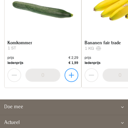
Komkommer
Bananen fair trade
1 ST
1 KG
prijs
€ 2,29
prijs
ledenprijs
€ 1,99
ledenprijs
Doe mee
Actueel