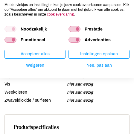
Ei
Met de vinkjes en instellingen kun je jouw cookievoorkeuren aanpassen. Klik
niet aanwezig
op “Accepteer alles” om akkoord te gaan met het gebruik van alle cookies,
Gluten
niet aanwezig
zoals beschreven in onze
cookieverklaring
.
Lactose
niet aanwezig
Noodzakelijk
Prestatie
Lupine
niet aanwezig
Mosterd
niet aanwezig
Functioneel
Advertenties
Noten
niet aanwezig
Schaaldieren
niet aanwezig
Accepteer alles
Instellingen opslaan
Selderij
niet aanwezig
Weigeren
Nee, pas aan
Sesam
niet aanwezig
Soja
aanwezig
Vis
niet aanwezig
Weekdieren
niet aanwezig
Zwaveldioxide / sulfieten
niet aanwezig
Productspecificaties