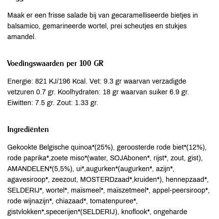
Maak er een frisse salade bij van gecaramelliseerde bietjes in
balsamico, gemarineerde wortel, prei scheutjes en stukjes
amandel.
Voedingswaarden per 100 GR
Energie: 821 KJ/196 Kcal. Vet: 9.3 gr waarvan verzadigde
vetzuren 0.7 gr. Koolhydraten: 18 gr waarvan suiker 6.9 gr.
Eiwitten: 7.5 gr. Zout: 1.33 gr.
Ingrediënten
Gekookte Belgische quinoa*(25%), geroosterde rode biet*(12%),
rode paprika*,zoete miso*(water, SOJAbonen*, rijst*, zout, gist),
AMANDELEN*(5,5%), ui*,augurken*(augurken*, azijn*,
agavesiroop*, zeezout, MOSTERDzaad*,kruiden*), hennepzaad*,
SELDERIJ*, wortel*, maïsmeel*, maïszetmeel*, appel-peersiroop*,
rode wijnazijn*, chiazaad*, tomatenpuree*,
gistvlokken*,specerijen*(SELDERIJ), knoflook*, ongeharde