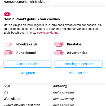
zonnebloemolie*, chilivlokken*.
Allergenen
Odin.nl maakt gebruik van cookies
Aardnoten
niet aanwezig
Met de vinkjes en instellingen kun je jouw cookievoorkeuren aanpassen. Klik
op “Accepteer alles” om akkoord te gaan met het gebruik van alle cookies,
Ei
kan bevatten
zoals beschreven in onze
cookieverklaring
.
Gluten
kan bevatten
Lactose
kan bevatten
Noodzakelijk
Prestatie
Lupine
niet aanwezig
Functioneel
Advertenties
Mosterd
aanwezig
Noten
aanwezig
Accepteer alles
Instellingen opslaan
Schaaldieren
niet aanwezig
Weigeren
Nee, pas aan
Selderij
aanwezig
Sesam
kan bevatten
Soja
aanwezig
Vis
niet aanwezig
Weekdieren
niet aanwezig
Zwaveldioxide / sulfieten
niet aanwezig