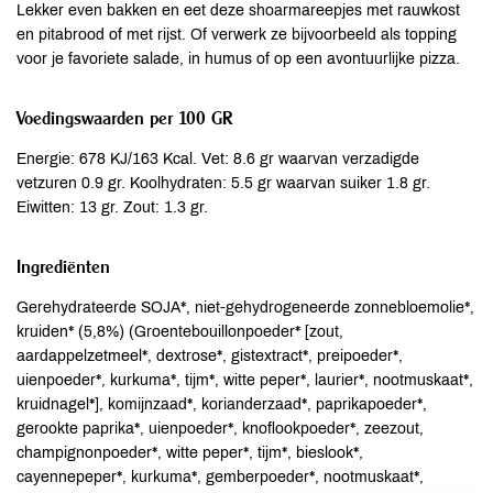
Lekker even bakken en eet deze shoarmareepjes met rauwkost
en pitabrood of met rijst. Of verwerk ze bijvoorbeeld als topping
voor je favoriete salade, in humus of op een avontuurlijke pizza.
Voedingswaarden per 100 GR
Energie: 678 KJ/163 Kcal. Vet: 8.6 gr waarvan verzadigde
vetzuren 0.9 gr. Koolhydraten: 5.5 gr waarvan suiker 1.8 gr.
Eiwitten: 13 gr. Zout: 1.3 gr.
Ingrediënten
Gerehydrateerde SOJA*, niet-gehydrogeneerde zonnebloemolie*,
kruiden* (5,8%) (Groentebouillonpoeder* [zout,
aardappelzetmeel*, dextrose*, gistextract*, preipoeder*,
uienpoeder*, kurkuma*, tijm*, witte peper*, laurier*, nootmuskaat*,
kruidnagel*], komijnzaad*, korianderzaad*, paprikapoeder*,
gerookte paprika*, uienpoeder*, knoflookpoeder*, zeezout,
champignonpoeder*, witte peper*, tijm*, bieslook*,
cayennepeper*, kurkuma*, gemberpoeder*, nootmuskaat*,