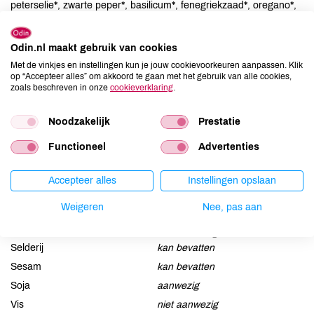
peterselie*, zwarte peper*, basilicum*, fenegriekzaad*, oregano*,
stukjes ui*), azijn*, tamari* ( water, SOABONEN*, rijst*,
geroosterde SOJABONEN*, niet-gejodeerd zout), zeezout.
Odin.nl maakt gebruik van cookies
Met de vinkjes en instellingen kun je jouw cookievoorkeuren aanpassen. Klik
Allergenen
op “Accepteer alles” om akkoord te gaan met het gebruik van alle cookies,
zoals beschreven in onze
cookieverklaring
.
Aardnoten
niet aanwezig
Ei
niet aanwezig
Noodzakelijk
Prestatie
Gluten
kan bevatten
Functioneel
Advertenties
Lactose
niet aanwezig
Lupine
niet aanwezig
Accepteer alles
Instellingen opslaan
Mosterd
kan bevatten
Weigeren
Nee, pas aan
Noten
kan bevatten
Schaaldieren
niet aanwezig
Selderij
kan bevatten
Sesam
kan bevatten
Soja
aanwezig
Vis
niet aanwezig