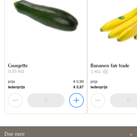
Courgette
Bananen fair trade
0.25 KG
1 KG
prijs
€ 0,99
prijs
ledenprijs
€ 0,87
ledenprijs
Doe mee