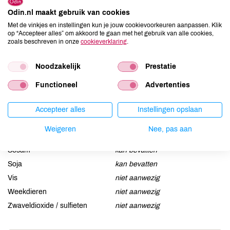
Allergenen
Odin.nl maakt gebruik van cookies
Met de vinkjes en instellingen kun je jouw cookievoorkeuren aanpassen. Klik
Aardnoten
niet aanwezig
op “Accepteer alles” om akkoord te gaan met het gebruik van alle cookies,
zoals beschreven in onze
cookieverklaring
.
Ei
kan bevatten
Gluten
aanwezig
Noodzakelijk
Prestatie
Lactose
kan bevatten
Lupine
kan bevatten
Functioneel
Advertenties
Mosterd
aanwezig
Accepteer alles
Instellingen opslaan
Noten
kan bevatten
Schaaldieren
niet aanwezig
Weigeren
Nee, pas aan
Selderij
kan bevatten
Sesam
kan bevatten
Soja
kan bevatten
Vis
niet aanwezig
Weekdieren
niet aanwezig
Zwaveldioxide / sulfieten
niet aanwezig