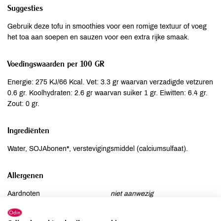
Suggesties
Gebruik deze tofu in smoothies voor een romige textuur of voeg
het toa aan soepen en sauzen voor een extra rijke smaak.
Voedingswaarden per 100 GR
Energie: 275 KJ/66 Kcal. Vet: 3.3 gr waarvan verzadigde vetzuren
0.6 gr. Koolhydraten: 2.6 gr waarvan suiker 1 gr. Eiwitten: 6.4 gr.
Zout: 0 gr.
Ingrediënten
Water, SOJAbonen*, verstevigingsmiddel (calciumsulfaat).
Allergenen
Aardnoten
niet aanwezig
Ei
niet aanwezig
Gluten
niet aanwezig