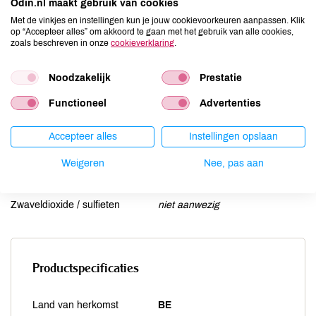
Odin.nl maakt gebruik van cookies
Lactose
niet aanwezig
Met de vinkjes en instellingen kun je jouw cookievoorkeuren aanpassen. Klik
op “Accepteer alles” om akkoord te gaan met het gebruik van alle cookies,
Lupine
niet aanwezig
zoals beschreven in onze
cookieverklaring
.
Mosterd
niet aanwezig
Noten
niet aanwezig
Noodzakelijk
Prestatie
Schaaldieren
niet aanwezig
Functioneel
Advertenties
Selderij
niet aanwezig
Sesam
niet aanwezig
Accepteer alles
Instellingen opslaan
Soja
aanwezig
Weigeren
Nee, pas aan
Vis
niet aanwezig
Weekdieren
niet aanwezig
Zwaveldioxide / sulfieten
niet aanwezig
Productspecificaties
Land van herkomst
BE