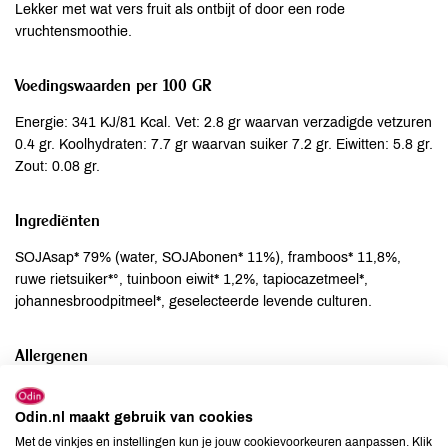
Lekker met wat vers fruit als ontbijt of door een rode
vruchtensmoothie.
Voedingswaarden per 100 GR
Energie: 341 KJ/81 Kcal. Vet: 2.8 gr waarvan verzadigde vetzuren
0.4 gr. Koolhydraten: 7.7 gr waarvan suiker 7.2 gr. Eiwitten: 5.8 gr.
Zout: 0.08 gr.
Ingrediënten
SOJAsap* 79% (water, SOJAbonen* 11%), framboos* 11,8%,
ruwe rietsuiker*°, tuinboon eiwit* 1,2%, tapiocazetmeel*,
johannesbroodpitmeel*, geselecteerde levende culturen.
Allergenen
Aardnoten
niet aanwezig
Odin.nl maakt gebruik van cookies
Ei
niet aanwezig
Met de vinkjes en instellingen kun je jouw cookievoorkeuren aanpassen. Klik
Gluten
kan bevatten