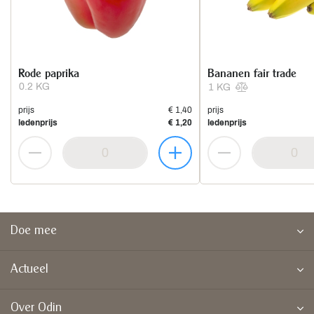
Rode paprika
Bananen fair trade
0.2 KG
1 KG
prijs
€ 1,40
prijs
ledenprijs
€ 1,20
ledenprijs
Doe mee
Actueel
Over Odin