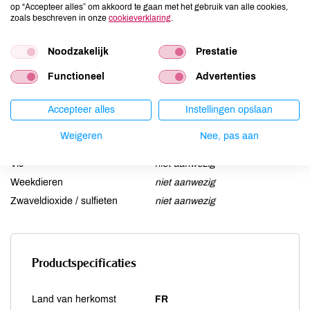
op “Accepteer alles” om akkoord te gaan met het gebruik van alle cookies,
Lactose
niet aanwezig
zoals beschreven in onze
cookieverklaring
.
Lupine
niet aanwezig
Noodzakelijk
Prestatie
Mosterd
niet aanwezig
Noten
niet aanwezig
Functioneel
Advertenties
Schaaldieren
niet aanwezig
Selderij
niet aanwezig
Accepteer alles
Instellingen opslaan
Sesam
niet aanwezig
Weigeren
Nee, pas aan
Soja
aanwezig
Vis
niet aanwezig
Weekdieren
niet aanwezig
Zwaveldioxide / sulfieten
niet aanwezig
Productspecificaties
Land van herkomst
FR