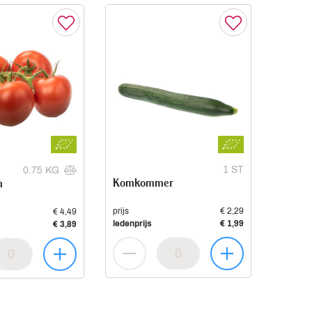
1 ST
0.75 KG
Komkommer
n
prijs
€ 2,29
€ 4,49
ledenprijs
€ 1,99
€ 3,89