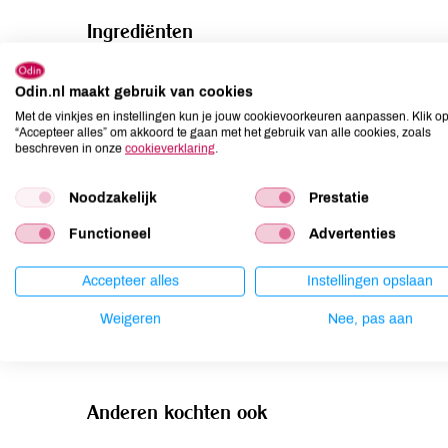
Ingrediënten
jonge jackfruit*, water, zeezout en limoensap*.
Odin.nl maakt gebruik van cookies
Allergenen
Met de vinkjes en instellingen kun je jouw cookievoorkeuren aanpassen. Klik o
“Accepteer alles” om akkoord te gaan met het gebruik van alle cookies, zoals
beschreven in onze
cookieverklaring
.
Aardnoten
niet aanwezig
Ei
niet aanwezig
Noodzakelijk
Prestatie
Gluten
niet aanwezig
Functioneel
Advertenties
Lactose
niet aanwezig
Lupine
niet aanwezig
Accepteer alles
Instellingen opslaan
Mosterd
niet aanwezig
Weigeren
Nee, pas aan
Noten
niet aanwezig
Anderen kochten ook