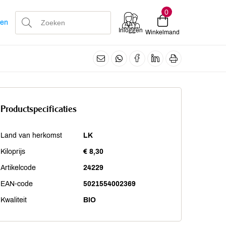
0
len
Inloggen
Winkelmand
Productspecificaties
Land van herkomst
LK
Kiloprijs
€ 8,30
Artikelcode
24229
EAN-code
5021554002369
Kwaliteit
BIO