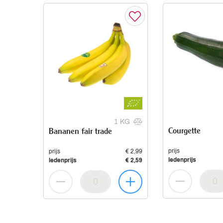
1 KG
Courgette
Bananen fair trade
prijs
prijs
€ 2,99
ledenprijs
ledenprijs
€ 2,59