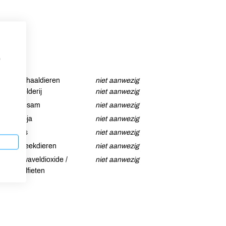
p
Schaaldieren
niet aanwezig
Selderij
niet aanwezig
Sesam
niet aanwezig
Soja
niet aanwezig
Vis
niet aanwezig
Weekdieren
niet aanwezig
Zwaveldioxide /
niet aanwezig
sulfieten