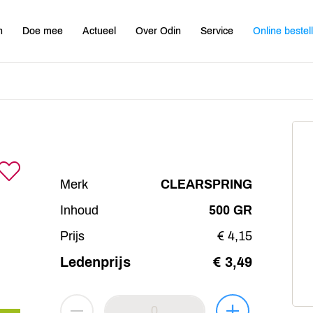
n
Doe mee
Actueel
Over Odin
Service
Online bestel
Merk
CLEARSPRING
Inhoud
500 GR
Prijs
€ 4,15
Ledenprijs
€ 3,49