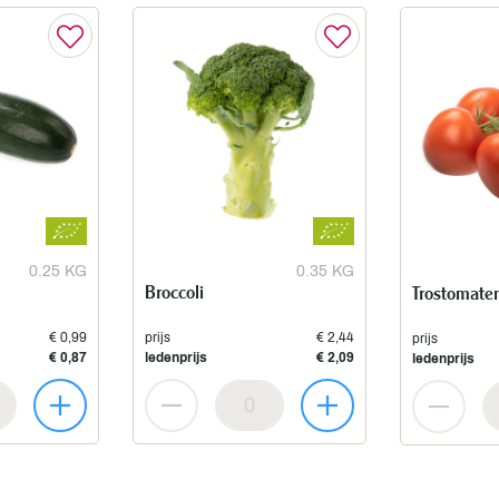
0.25 KG
0.35 KG
Broccoli
Trostomate
€ 0,99
prijs
€ 2,44
prijs
€ 0,87
ledenprijs
€ 2,09
ledenprijs