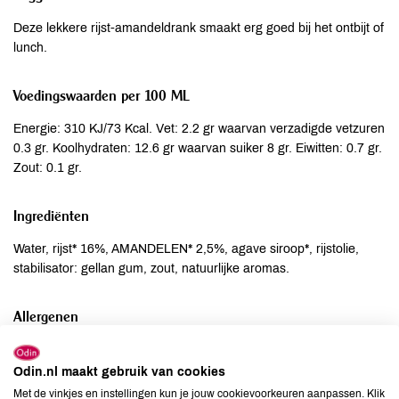
Deze lekkere rijst-amandeldrank smaakt erg goed bij het ontbijt of
lunch.
Voedingswaarden per 100 ML
Energie: 310 KJ/73 Kcal. Vet: 2.2 gr waarvan verzadigde vetzuren
0.3 gr. Koolhydraten: 12.6 gr waarvan suiker 8 gr. Eiwitten: 0.7 gr.
Zout: 0.1 gr.
Ingrediënten
Water, rijst* 16%, AMANDELEN* 2,5%, agave siroop*, rijstolie,
stabilisator: gellan gum, zout, natuurlijke aromas.
Allergenen
Aardnoten
niet aanwezig
Odin.nl maakt gebruik van cookies
Ei
niet aanwezig
Met de vinkjes en instellingen kun je jouw cookievoorkeuren aanpassen. Klik
Gluten
niet aanwezig