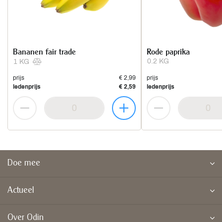
Bananen fair trade
Rode paprika
0.2 KG
1 KG
prijs
€ 2,99
prijs
ledenprijs
€ 2,59
ledenprijs
Doe mee
Actueel
Over Odin