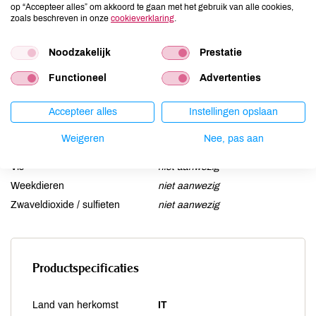
op “Accepteer alles” om akkoord te gaan met het gebruik van alle cookies,
Lactose
niet aanwezig
zoals beschreven in onze
cookieverklaring
.
Lupine
niet aanwezig
Noodzakelijk
Prestatie
Mosterd
niet aanwezig
Noten
aanwezig
Functioneel
Advertenties
Schaaldieren
niet aanwezig
Selderij
niet aanwezig
Accepteer alles
Instellingen opslaan
Sesam
niet aanwezig
Weigeren
Nee, pas aan
Soja
niet aanwezig
Vis
niet aanwezig
Weekdieren
niet aanwezig
Zwaveldioxide / sulfieten
niet aanwezig
Productspecificaties
Land van herkomst
IT