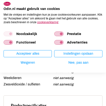
Aardnoten
niet aanwezig
Ei
Odin.nl maakt gebruik van cookies
niet aanwezig
Met de vinkjes en instellingen kun je jouw cookievoorkeuren aanpassen. Klik
Gluten
aanwezig
op “Accepteer alles” om akkoord te gaan met het gebruik van alle cookies,
Lactose
niet aanwezig
zoals beschreven in onze
cookieverklaring
.
Lupine
niet aanwezig
Noodzakelijk
Prestatie
Mosterd
niet aanwezig
Noten
niet aanwezig
Functioneel
Advertenties
Schaaldieren
niet aanwezig
Selderij
niet aanwezig
Accepteer alles
Instellingen opslaan
Sesam
niet aanwezig
Weigeren
Nee, pas aan
Soja
aanwezig
Vis
niet aanwezig
Weekdieren
niet aanwezig
Zwaveldioxide / sulfieten
niet aanwezig
Productspecificaties