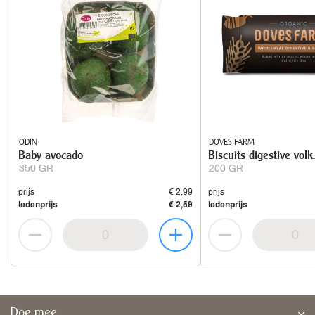
ODIN
DOVES FARM
Baby avocado
Biscuits digestive volk
350 GR
200 GR
prijs
€ 2,99
prijs
ledenprijs
€ 2,59
ledenprijs
Doe mee