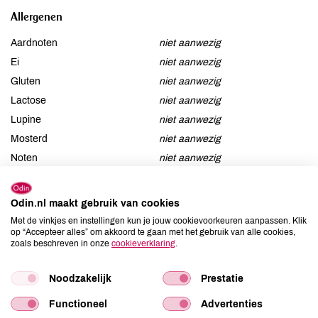
Allergenen
Aardnoten
niet aanwezig
Ei
niet aanwezig
Gluten
niet aanwezig
Lactose
niet aanwezig
Lupine
niet aanwezig
Mosterd
niet aanwezig
Noten
niet aanwezig
Schaaldieren
niet aanwezig
Selderij
niet aanwezig
Odin.nl maakt gebruik van cookies
Sesam
niet aanwezig
Met de vinkjes en instellingen kun je jouw cookievoorkeuren aanpassen. Klik
Soja
aanwezig
op “Accepteer alles” om akkoord te gaan met het gebruik van alle cookies,
zoals beschreven in onze
cookieverklaring
.
Vis
niet aanwezig
Weekdieren
niet aanwezig
Noodzakelijk
Prestatie
Zwaveldioxide / sulfieten
niet aanwezig
Functioneel
Advertenties