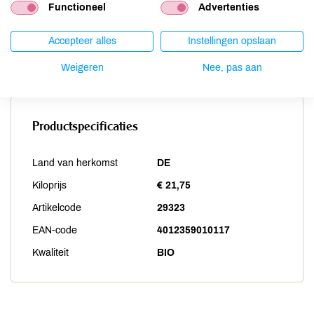
Soja
aanwezig
Functioneel
Advertenties
Vis
niet aanwezig
Accepteer alles
Instellingen opslaan
Weekdieren
niet aanwezig
Zwaveldioxide / sulfieten
niet aanwezig
Weigeren
Nee, pas aan
Productspecificaties
Land van herkomst
DE
Kiloprijs
€ 21,75
Artikelcode
29323
EAN-code
4012359010117
Kwaliteit
BIO