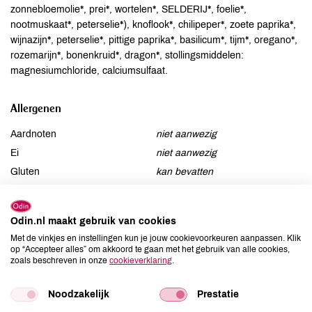
zonnebloemolie*, prei*, wortelen*, SELDERIJ*, foelie*,
nootmuskaat*, peterselie*), knoflook*, chilipeper*, zoete paprika*,
wijnazijn*, peterselie*, pittige paprika*, basilicum*, tijm*, oregano*,
rozemarijn*, bonenkruid*, dragon*, stollingsmiddelen:
magnesiumchloride, calciumsulfaat.
Allergenen
Aardnoten
niet aanwezig
Ei
niet aanwezig
Gluten
kan bevatten
Lactose
niet aanwezig
Lupine
niet aanwezig
Odin.nl maakt gebruik van cookies
Mosterd
niet aanwezig
Met de vinkjes en instellingen kun je jouw cookievoorkeuren aanpassen. Klik
Noten
kan bevatten
op “Accepteer alles” om akkoord te gaan met het gebruik van alle cookies,
zoals beschreven in onze
cookieverklaring
.
Schaaldieren
niet aanwezig
Selderij
aanwezig
Noodzakelijk
Prestatie
Sesam
kan bevatten