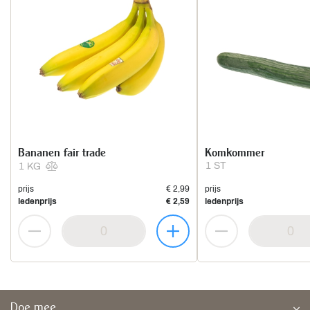
Bananen fair trade
Komkommer
1 ST
1 KG
prijs
€ 2,99
prijs
ledenprijs
€ 2,59
ledenprijs
Doe mee