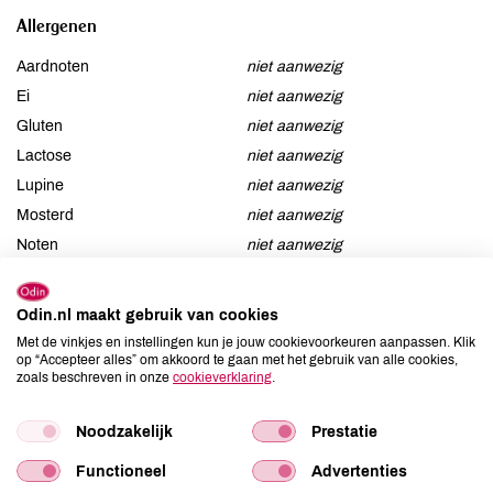
Allergenen
Aardnoten
niet aanwezig
Ei
niet aanwezig
Gluten
niet aanwezig
Lactose
niet aanwezig
Lupine
niet aanwezig
Mosterd
niet aanwezig
Noten
niet aanwezig
Schaaldieren
niet aanwezig
Selderij
niet aanwezig
Odin.nl maakt gebruik van cookies
Sesam
niet aanwezig
Met de vinkjes en instellingen kun je jouw cookievoorkeuren aanpassen. Klik
Soja
aanwezig
op “Accepteer alles” om akkoord te gaan met het gebruik van alle cookies,
zoals beschreven in onze
cookieverklaring
.
Vis
niet aanwezig
Weekdieren
niet aanwezig
Noodzakelijk
Prestatie
Zwaveldioxide / sulfieten
niet aanwezig
Functioneel
Advertenties