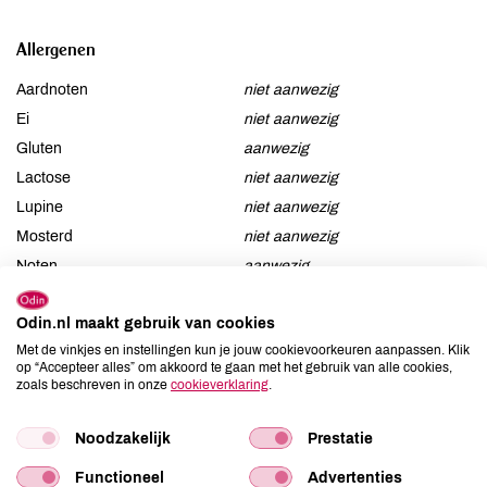
Allergenen
Aardnoten
niet aanwezig
Ei
niet aanwezig
Gluten
aanwezig
Lactose
niet aanwezig
Lupine
niet aanwezig
Mosterd
niet aanwezig
Noten
aanwezig
Schaaldieren
niet aanwezig
Selderij
niet aanwezig
Odin.nl maakt gebruik van cookies
Sesam
niet aanwezig
Met de vinkjes en instellingen kun je jouw cookievoorkeuren aanpassen. Klik
op “Accepteer alles” om akkoord te gaan met het gebruik van alle cookies,
Soja
niet aanwezig
zoals beschreven in onze
cookieverklaring
.
Vis
niet aanwezig
Weekdieren
niet aanwezig
Noodzakelijk
Prestatie
Zwaveldioxide / sulfieten
niet aanwezig
Functioneel
Advertenties