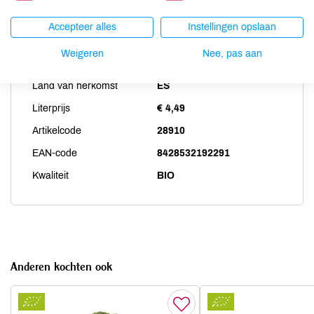
Accepteer alles
Instellingen opslaan
Productspecificaties
Weigeren
Nee, pas aan
Land van herkomst
ES
Literprijs
€ 4,49
Artikelcode
28910
EAN-code
8428532192291
Kwaliteit
BIO
Anderen kochten ook