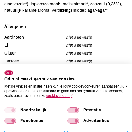
dieetvezels*), tapiocazetmeel*, maïszetmeel*, zeezout (0,35%),
natuurlijk karamelaroma, verdikkingsmiddel: agar-agar*.
Allergenen
Aardnoten
niet aanwezig
Ei
niet aanwezig
Gluten
niet aanwezig
Lactose
niet aanwezig
Lupine
niet aanwezig
Mosterd
niet aanwezig
Odin.nl maakt gebruik van cookies
Noten
aanwezig
Met de vinkjes en instellingen kun je jouw cookievoorkeuren aanpassen. Klik
op “Accepteer alles” om akkoord te gaan met het gebruik van alle cookies,
Schaaldieren
niet aanwezig
zoals beschreven in onze
cookieverklaring
.
Selderij
kan bevatten
Sesam
kan bevatten
Noodzakelijk
Prestatie
Soja
kan bevatten
Functioneel
Advertenties
Vis
niet aanwezig
Weekdieren
niet aanwezig