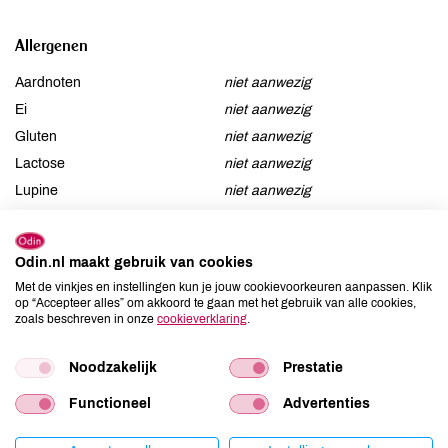
Allergenen
Aardnoten
niet aanwezig
Ei
niet aanwezig
Gluten
niet aanwezig
Lactose
niet aanwezig
Lupine
niet aanwezig
Mosterd
niet aanwezig
Noten
niet aanwezig
Odin.nl maakt gebruik van cookies
Schaaldieren
niet aanwezig
Met de vinkjes en instellingen kun je jouw cookievoorkeuren aanpassen. Klik
Selderij
niet aanwezig
op “Accepteer alles” om akkoord te gaan met het gebruik van alle cookies,
zoals beschreven in onze
cookieverklaring
.
Sesam
niet aanwezig
Soja
aanwezig
Noodzakelijk
Prestatie
Vis
niet aanwezig
Weekdieren
niet aanwezig
Functioneel
Advertenties
Zwaveldioxide / sulfieten
niet aanwezig