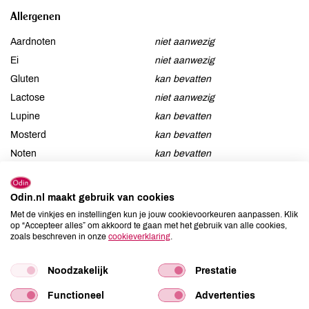
Allergenen
Aardnoten
niet aanwezig
Ei
niet aanwezig
Gluten
kan bevatten
Lactose
niet aanwezig
Lupine
kan bevatten
Mosterd
kan bevatten
Noten
kan bevatten
Schaaldieren
niet aanwezig
Selderij
kan bevatten
Odin.nl maakt gebruik van cookies
Sesam
kan bevatten
Met de vinkjes en instellingen kun je jouw cookievoorkeuren aanpassen. Klik
Soja
aanwezig
op “Accepteer alles” om akkoord te gaan met het gebruik van alle cookies,
zoals beschreven in onze
cookieverklaring
.
Vis
niet aanwezig
Weekdieren
niet aanwezig
Noodzakelijk
Prestatie
Zwaveldioxide / sulfieten
niet aanwezig
Functioneel
Advertenties