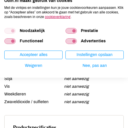
Odin.nl maakt gebruik van cookies
Aardnoten
niet aanwezig
Met de vinkjes en instellingen kun je jouw cookievoorkeuren aanpassen. Klik
Ei
niet aanwezig
op “Accepteer alles” om akkoord te gaan met het gebruik van alle cookies,
zoals beschreven in onze
cookieverklaring
.
Gluten
niet aanwezig
Lactose
niet aanwezig
Noodzakelijk
Prestatie
Lupine
niet aanwezig
Functioneel
Advertenties
Mosterd
niet aanwezig
Noten
kan bevatten
Accepteer alles
Instellingen opslaan
Schaaldieren
niet aanwezig
Selderij
niet aanwezig
Weigeren
Nee, pas aan
Sesam
niet aanwezig
Soja
niet aanwezig
Vis
niet aanwezig
Weekdieren
niet aanwezig
Zwaveldioxide / sulfieten
niet aanwezig
Productspecificaties