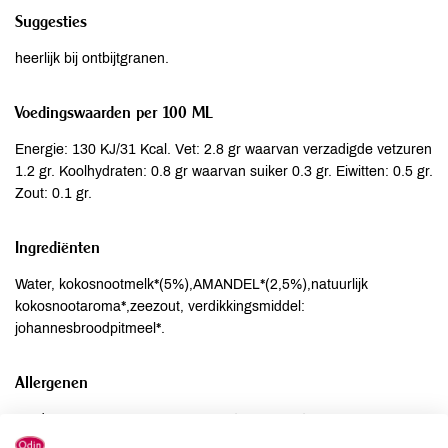
Suggesties
heerlijk bij ontbijtgranen.
Voedingswaarden per 100 ML
Energie: 130 KJ/31 Kcal. Vet: 2.8 gr waarvan verzadigde vetzuren
1.2 gr. Koolhydraten: 0.8 gr waarvan suiker 0.3 gr. Eiwitten: 0.5 gr.
Zout: 0.1 gr.
Ingrediënten
Water, kokosnootmelk*(5%),AMANDEL*(2,5%),natuurlijk
kokosnootaroma*,zeezout, verdikkingsmiddel:
johannesbroodpitmeel*.
Allergenen
Aardnoten
niet aanwezig
Ei
niet aanwezig