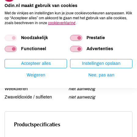
Odin.nl maakt gebruik van cookies
Gluten
niet aanwezig
Met de vinkjes en instellingen kun je jouw cookievoorkeuren aanpassen. Klik
Lactose
niet aanwezig
op “Accepteer alles” om akkoord te gaan met het gebruik van alle cookies,
zoals beschreven in onze
cookieverklaring
.
Lupine
niet aanwezig
Mosterd
niet aanwezig
Noodzakelijk
Prestatie
Noten
aanwezig
Functioneel
Advertenties
Schaaldieren
niet aanwezig
Selderij
niet aanwezig
Accepteer alles
Instellingen opslaan
Sesam
niet aanwezig
Soja
niet aanwezig
Weigeren
Nee, pas aan
Vis
niet aanwezig
Weekdieren
niet aanwezig
Zwaveldioxide / sulfieten
niet aanwezig
Productspecificaties