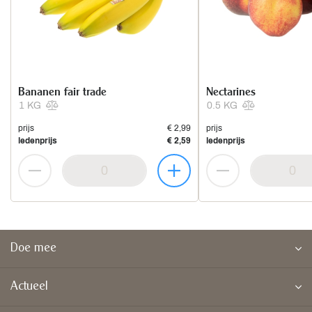
Bananen fair trade
Nectarines
1 KG
0.5 KG
prijs
€ 2,99
prijs
ledenprijs
€ 2,59
ledenprijs
Doe mee
Actueel