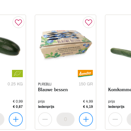
0.25 KG
PUREBLU
150 GR
Blauwe bessen
Komkomme
€ 0,99
prijs
€ 4,99
prijs
€ 0,87
ledenprijs
€ 4,19
ledenprijs