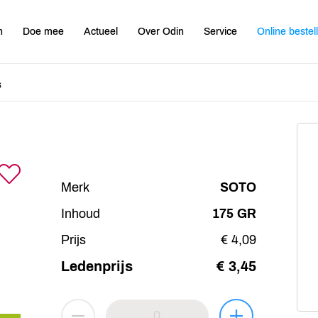
n
Doe mee
Actueel
Over Odin
Service
Online bestel
s
Merk
SOTO
Inhoud
175 GR
Prijs
€ 4,09
Ledenprijs
€ 3,45