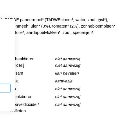
6%), TARWE paneermeel* (TARWEbloem*, water, zout, gist*),
ELTvlokkenmeel*, uien* (3%), tomaten* (2%), zonnebloempitten*
), olijfolie*, aardappelvlokken*, zout, specerijen*.
p
Schaaldieren
niet aanwezig
Selderij
niet aanwezig
Sesam
kan bevatten
Soja
aanwezig
Vis
niet aanwezig
Weekdieren
niet aanwezig
Zwaveldioxide /
niet aanwezig
sulfieten