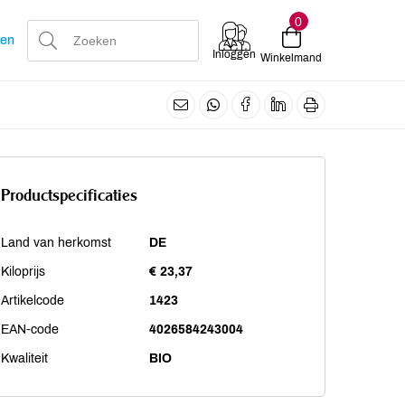
0
len
Inloggen
Winkelmand
Productspecificaties
Land van herkomst
DE
Kiloprijs
€ 23,37
Artikelcode
1423
EAN-code
4026584243004
Kwaliteit
BIO