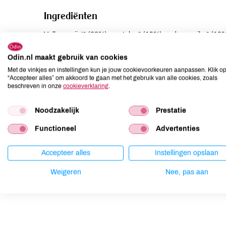
Ingrediënten
Volkorenrijst* (23%), wortelen* (19%), rode paprika* (1
TOFU* (water, SOJAbonen*, stollingsmiddel: nigari), SP
(2%), zonnebloemolie*, tapiocazetmeel*, tomatenpuree* (1%
Odin.nl maakt gebruik van cookies
Met de vinkjes en instellingen kun je jouw cookievoorkeuren aanpassen. Klik o
“Accepteer alles” om akkoord te gaan met het gebruik van alle cookies, zoals
Allergenen
beschreven in onze
cookieverklaring
.
Aardnoten
niet aanwezig
Noodzakelijk
Prestatie
Ei
niet aanwezig
Functioneel
Advertenties
Gluten
aanwezig
Lactose
niet aanwezig
Accepteer alles
Instellingen opslaan
Lupine
niet aanwezig
Mosterd
kan bevatten
Weigeren
Nee, pas aan
Noten
kan bevatten