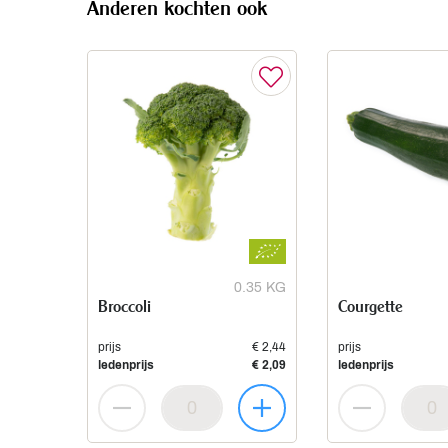
Anderen kochten ook
0.35 KG
Broccoli
Courgette
prijs
€ 2,44
prijs
ledenprijs
€ 2,09
ledenprijs