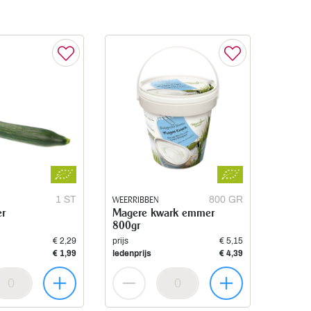
1 ST
WEERRIBBEN
800 GR
r
Magere kwark emmer
800gr
€ 2,29
prijs
€ 5,15
€ 1,99
ledenprijs
€ 4,39