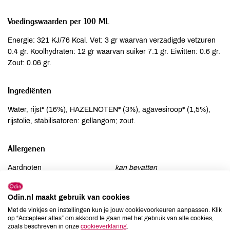
Voedingswaarden per 100 ML
Energie: 321 KJ/76 Kcal. Vet: 3 gr waarvan verzadigde vetzuren
0.4 gr. Koolhydraten: 12 gr waarvan suiker 7.1 gr. Eiwitten: 0.6 gr.
Zout: 0.06 gr.
Ingrediënten
Water, rijst* (16%), HAZELNOTEN* (3%), agavesiroop* (1,5%),
rijstolie, stabilisatoren: gellangom; zout.
Allergenen
Aardnoten
kan bevatten
Ei
niet aanwezig
Gluten
niet aanwezig
Odin.nl maakt gebruik van cookies
Lactose
niet aanwezig
Met de vinkjes en instellingen kun je jouw cookievoorkeuren aanpassen. Klik
op “Accepteer alles” om akkoord te gaan met het gebruik van alle cookies,
Lupine
niet aanwezig
zoals beschreven in onze
cookieverklaring
.