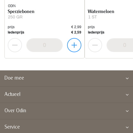
ODIN
Sperziebonen
Watermeloen
250 GR
1 ST
prijs
€ 2,99
prijs
ledenprijs
€ 2,59
ledenprijs
Doe mee
Actueel
Over Odin
Service