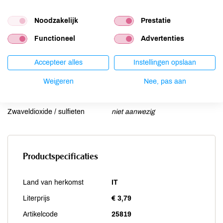
Mosterd
niet aanwezig
Noten
aanwezig
Noodzakelijk
Prestatie
Schaaldieren
niet aanwezig
Functioneel
Advertenties
Selderij
niet aanwezig
Sesam
niet aanwezig
Accepteer alles
Instellingen opslaan
Soja
niet aanwezig
Weigeren
Nee, pas aan
Vis
niet aanwezig
Weekdieren
niet aanwezig
Zwaveldioxide / sulfieten
niet aanwezig
Productspecificaties
Land van herkomst
IT
Literprijs
€ 3,79
Artikelcode
25819