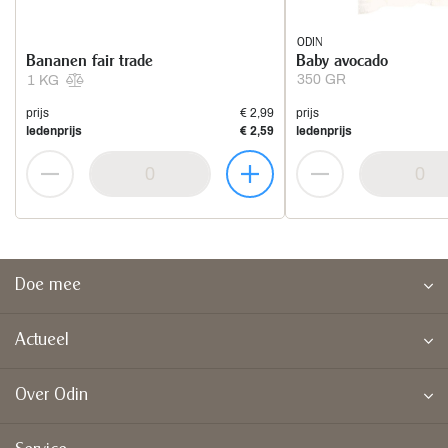
ODIN
Bananen fair trade
Baby avocado
350 GR
1 KG
prijs
€ 2,99
prijs
ledenprijs
€ 2,59
ledenprijs
Doe mee
Actueel
Over Odin