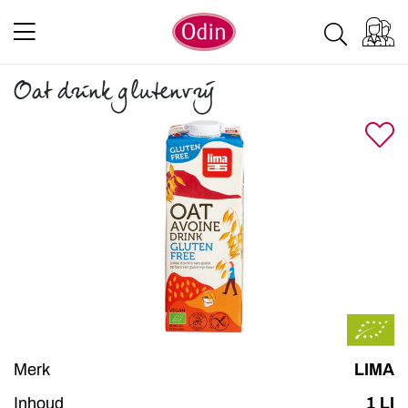
Oat drink glutenvrij
Merk
LIMA
Inhoud
1 LI