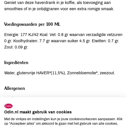
Geniet van deze haverdrank in je koffie, als toevoeging aan
smoothies of in je onbijtgranen voor een extra romige smaak.
Voedingswaarden per 100 ML
Energie: 177 KJ/42 Kcal. Vet: 0.8 gr waarvan verzadigde vetzuren
0 gr. Koolhydraten: 7.7 gr waarvan suiker 4.5 gr. Eiwitten: 0.7 gr.
Zout: 0.09 gr.
Ingrediënten
Water, glutenvrije HAVER*(11,5%), Zonnebloemolie*, zeezout.
Allergenen
Aardnoten
niet aanwezig
Ei
niet aanwezig
Odin.nl maakt gebruik van cookies
Gluten
niet aanwezig
Met de vinkjes en instellingen kun je jouw cookievoorkeuren aanpassen. Klik
Lactose
niet aanwezig
op “Accepteer alles” om akkoord te gaan met het gebruik van alle cookies,