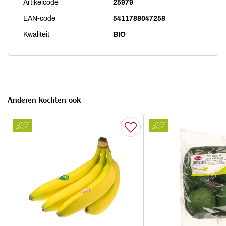
Artikelcode
25979
EAN-code
5411788047258
Kwaliteit
BIO
Anderen kochten ook