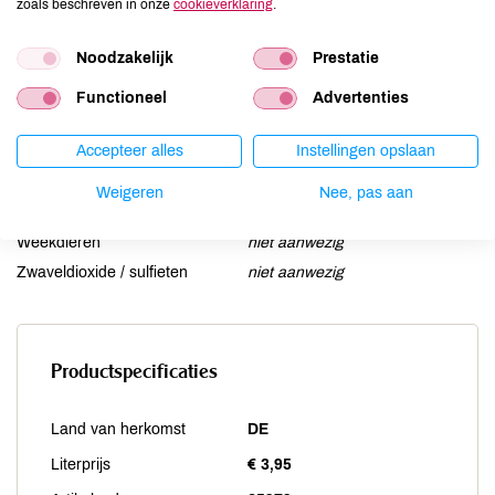
zoals beschreven in onze
cookieverklaring
.
Lupine
niet aanwezig
Mosterd
niet aanwezig
Noodzakelijk
Prestatie
Noten
niet aanwezig
Functioneel
Advertenties
Schaaldieren
niet aanwezig
Selderij
niet aanwezig
Accepteer alles
Instellingen opslaan
Sesam
niet aanwezig
Soja
niet aanwezig
Weigeren
Nee, pas aan
Vis
niet aanwezig
Weekdieren
niet aanwezig
Zwaveldioxide / sulfieten
niet aanwezig
Productspecificaties
Land van herkomst
DE
Literprijs
€ 3,95