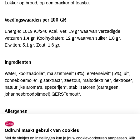
Lekker op brood, op een cracker of toastje.
Voedingswaarden per 100 GR
Energie: 1019 KJ/246 Kcal. Vet: 19 gr waarvan verzadigde
vetzuren 1.4 gr. Koolhydraten: 12 gr waarvan suiker 1.8 gr.
Eiwitten: 5.1 gr. Zout: 1.6 gr.
Ingrediënten
Water, koolzaadolie*, maiszetmeel* (8%), erwteneiwit* (5%), ui*,
zonnebloemolie*, gistextract*, zeezout, maltodextrine*, dextrose*,
natuurlijke aroma's, specerijen*, stabilisatoren (carrageen,
johannesbroodpitmeel),GERSTemout*.
Allergenen
Aardnoten
niet aanwezig
Odin.nl maakt gebruik van cookies
Ei
niet aanwezig
Met de vinkjes en instellingen kun je jouw cookievoorkeuren aanpassen. Klik
Gluten
kan bevatten