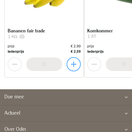
Bananen fair trade
Komkommer
1 ST
1 KG
prijs
€ 2,99
prijs
ledenprijs
€ 2,59
ledenprijs
Doe mee
Actueel
Over Odin