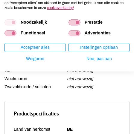
op “Accepteer alles” om akkoord te gaan met het gebruik van alle cookies,
Lactose
niet aanwezig
zoals beschreven in onze
cookieverklaring
.
Lupine
niet aanwezig
Noodzakelijk
Prestatie
Mosterd
kan bevatten
Noten
kan bevatten
Functioneel
Advertenties
Schaaldieren
niet aanwezig
Selderij
kan bevatten
Accepteer alles
Instellingen opslaan
Sesam
niet aanwezig
Weigeren
Nee, pas aan
Soja
niet aanwezig
Vis
niet aanwezig
Weekdieren
niet aanwezig
Zwaveldioxide / sulfieten
niet aanwezig
Productspecificaties
Land van herkomst
BE