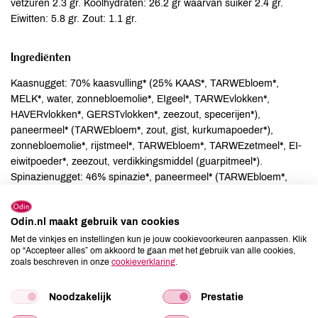
vetzuren 2.3 gr. Koolhydraten: 26.2 gr waarvan suiker 2.4 gr.
Eiwitten: 5.8 gr. Zout: 1.1 gr.
Ingrediënten
Kaasnugget: 70% kaasvulling* (25% KAAS*, TARWEbloem*,
MELK*, water, zonnebloemolie*, EIgeel*, TARWEvlokken*,
HAVERvlokken*, GERSTvlokken*, zeezout, specerijen*),
paneermeel* (TARWEbloem*, zout, gist, kurkumapoeder*),
zonnebloemolie*, rijstmeel*, TARWEbloem*, TARWEzetmeel*, EI-
eiwitpoeder*, zeezout, verdikkingsmiddel (guarpitmeel*).
Spinazienugget: 46% spinazie*, paneermeel* (TARWEbloem*,
zout, gist, kurkumapoeder*), zonnebloemolie*, aardappelvlokken*,
TARWEbloem*, zetmeel*, weipoeder* (MELK), rijstmeel*,
Odin.nl maakt gebruik van cookies
TARWEzetmeel*, MELKpoeder*, EIwitpoeder*, zeezout, kruiden* n
specerijen*, gistextract*, verdikkingsmiddel (guarpitmeel*).
Met de vinkjes en instellingen kun je jouw cookievoorkeuren aanpassen. Klik
op “Accepteer alles” om akkoord te gaan met het gebruik van alle cookies,
Groentennugget: 42% groenten* (paprika*, ui*, erwten*, maïs*),
zoals beschreven in onze
cookieverklaring
.
paneermeel* (TARWEbloem*, gist, zout, kurkumapoeder*),
zonnebloemolie*, aardappelvlokken*, TARWEbloem*, zetmeel*,
Noodzakelijk
Prestatie
weipoeder* (MELK), EIwitpoeder*, rijstmeel*, TARWEzetmeel*,
MELKpoeder*, zeezout, kruiden* en specerijen*, gistextract*,