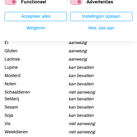
Functioneel
Advertenties
verdikkingsmiddel (guarpitmeel*).
Accepteer alles
Instellingen opslaan
Allergenen
Weigeren
Nee, pas aan
Aardnoten
niet aanwezig
Ei
aanwezig
Gluten
aanwezig
Lactose
aanwezig
Lupine
kan bevatten
Mosterd
kan bevatten
Noten
kan bevatten
Schaaldieren
niet aanwezig
Selderij
kan bevatten
Sesam
kan bevatten
Soja
kan bevatten
Vis
niet aanwezig
Weekdieren
niet aanwezig